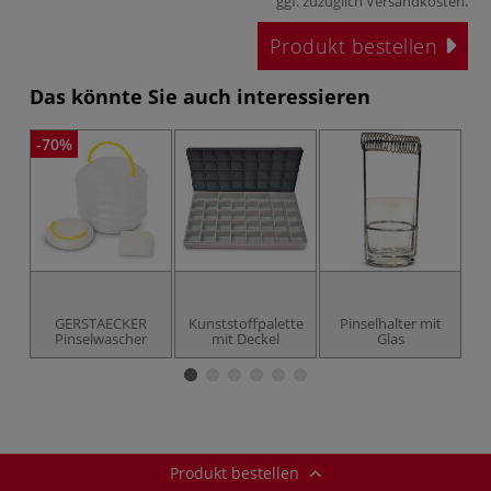
ggf. zuzüglich
Versandkosten
.
Produkt bestellen
Das könnte Sie auch interessieren
-70%
GERSTAECKER
Kunststoffpalette
Pinselhalter mit
Ku
Pinselwascher
mit Deckel
Glas
o
Produkt bestellen