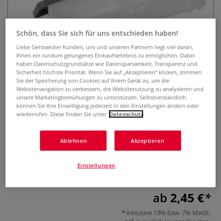
Schön, dass Sie sich für uns entschieden haben!
Liebe Gerstaecker Kunden, uns und unseren Partnern liegt viel daran,
Ihnen ein rundum gelungenes Einkaufserlebnis zu ermöglichen. Dabei
haben Datenschutzgrundsätze wie Datensparsamkeit, Transparenz und
Sicherheit höchste Priorität. Wenn Sie auf „Akzeptieren“ klicken, stimmen
Sie der Speicherung von Cookies auf Ihrem Gerät zu, um die
GERSTAECKER Feuchthalte-
Websitenavigation zu verbessern, die Websitenutzung zu analysieren und
Palette, erweiterbar
unsere Marketingbemühungen zu unterstützen. Selbstverständlich
können Sie Ihre Einwilligung jederzeit in den Einstellungen ändern oder
wiederrufen. Diese finden Sie unter
Datenschutz
9 Bewertungen
Die Kunststoffpalette mit Deckel und Farbmulden
Ablehnen
Akzeptieren
verhindert ein schnelles Austrocknen oder
Zusammenlaufen der Farben und lässt sich über ein
Einstellungen
Stecksystem an allen vier Seiten beliebig erweitern.
Mehr
ab
2,45 €
inklusive 19% bzw. 7% MwSt,