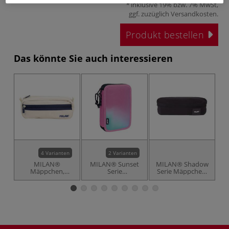
inklusive 19% bzw. 7% MwSt,
ggf. zuzüglich
Versandkosten
.
Produkt bestellen
Das könnte Sie auch interessieren
4 Varianten
2 Varianten
MILAN®
MILAN® Sunset
MILAN® Shadow
Mäppchen,
Serie
Serie Mäppchen,
S
rechteckig mit 2
Doppelmäppchen,
oval
Reißverschlüssen
komplett
ausgestattet