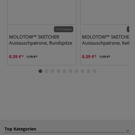
114 Farben
112 
MOLOTOW™ SKETCHER
MOLOTOW™ SKETCHER
Austauschpatrone, Rundspitze
Austauschpatrone, Keilsp
0,39 €
0,39 €
1,95 €
1,95 €
Top Kategorien