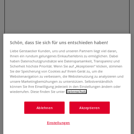
Schön, dass Sie sich für uns entschieden haben!
Liebe Gerstaecker Kunden, uns und unseren Partnern liegt viel daran,
Ihnen ein rundum gelungenes Einkaufserlebnis zu ermöglichen. Dabei
haben Datenschutzgrundsätze wie Datensparsamkeit, Transparenz und
MILAN® Mäppchen, rund
Sicherheit höchste Priorität. Wenn Sie auf „Akzeptieren“ klicken, stimmen
Sie der Speicherung von Cookies auf Ihrem Gerät zu, um die
Websitenavigation zu verbessern, die Websitenutzung zu analysieren und
0 Bewertungen
unsere Marketingbemühungen zu unterstützen. Selbstverständlich
können Sie Ihre Einwilligung jederzeit in den Einstellungen ändern oder
Kompakt, robust und stilvoll: Das runde MILAN® Mäppchen
wiederrufen. Diese finden Sie unter
Datenschutz
im Retro-Design überzeugt mit reißfestem Ripstop-Material,
edlem Innenfutter und einem Hauptfach für Stifte & Co.
Ablehnen
Akzeptieren
Ideal für Schule, Reise oder Atelier.
Mehr
Einstellungen
7,45 €