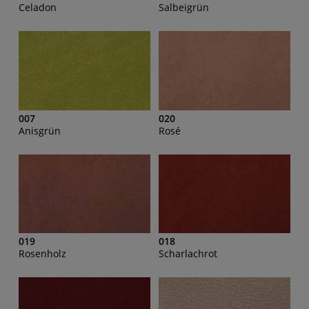
Celadon
Salbeigrün
007
020
Anisgrün
Rosé
019
018
Rosenholz
Scharlachrot