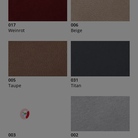
017
006
Weinrot
Beige
005
031
Taupe
Titan
003
002