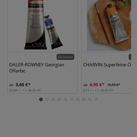
58 Farben
149 
DALER-ROWNEY Georgian
CHARVIN Superfeine Ölfa
Ölfarbe
3,65 €
4,95 €
ab
ab
16,50 €
0,038 l | 1 l:
96,05 €
0,15 l | 1 l:
33,00 €