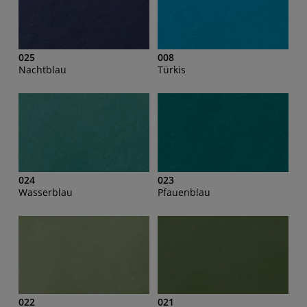
025
008
Nachtblau
Türkis
024
023
Wasserblau
Pfauenblau
022
021