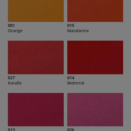
001
015
Orange
Mandarine
027
014
Koralle
Mohnrot
013
026