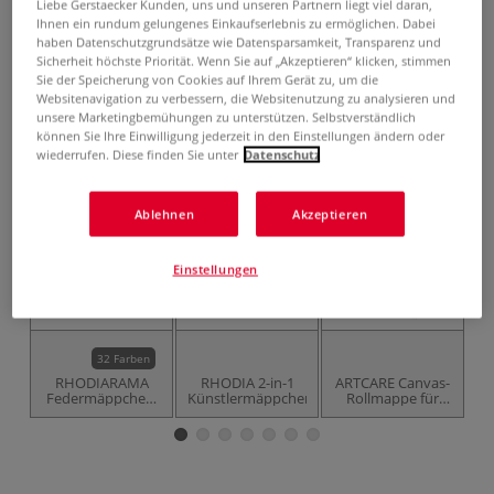
19,95 €
Liebe Gerstaecker Kunden, uns und unseren Partnern liegt viel daran,
Ihnen ein rundum gelungenes Einkaufserlebnis zu ermöglichen. Dabei
inklusive 19% bzw. 7% MwSt,
haben Datenschutzgrundsätze wie Datensparsamkeit, Transparenz und
ggf. zuzüglich
Versandkosten
.
Sicherheit höchste Priorität. Wenn Sie auf „Akzeptieren“ klicken, stimmen
Sie der Speicherung von Cookies auf Ihrem Gerät zu, um die
Websitenavigation zu verbessern, die Websitenutzung zu analysieren und
Produkt bestellen
unsere Marketingbemühungen zu unterstützen. Selbstverständlich
können Sie Ihre Einwilligung jederzeit in den Einstellungen ändern oder
Das könnte Sie auch interessieren
wiederrufen. Diese finden Sie unter
Datenschutz
NEU
Ablehnen
Akzeptieren
Einstellungen
32 Farben
RHODIARAMA
RHODIA 2-in-1
ARTCARE Canvas-
R
Federmäppchen,
Künstlermäppchen
Rollmappe für
rund
Pinsel