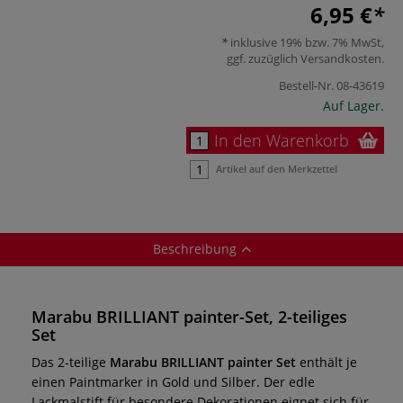
6,95 €
inklusive 19% bzw. 7% MwSt,
ggf. zuzüglich
Versandkosten
.
Bestell-Nr.
08-43619
Auf Lager.
In den Warenkorb
Artikel auf den Merkzettel
Beschreibung
Marabu BRILLIANT painter-Set, 2-teiliges
Set
Das 2-teilige
Marabu BRILLIANT painter Set
enthält je
einen Paintmarker in Gold und Silber. Der edle
Lackmalstift für besondere Dekorationen eignet sich für