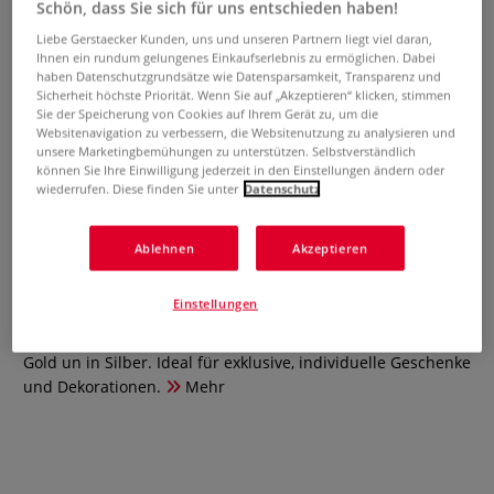
Schön, dass Sie sich für uns entschieden haben!
Liebe Gerstaecker Kunden, uns und unseren Partnern liegt viel daran,
Ihnen ein rundum gelungenes Einkaufserlebnis zu ermöglichen. Dabei
haben Datenschutzgrundsätze wie Datensparsamkeit, Transparenz und
Sicherheit höchste Priorität. Wenn Sie auf „Akzeptieren“ klicken, stimmen
Sie der Speicherung von Cookies auf Ihrem Gerät zu, um die
Websitenavigation zu verbessern, die Websitenutzung zu analysieren und
unsere Marketingbemühungen zu unterstützen. Selbstverständlich
können Sie Ihre Einwilligung jederzeit in den Einstellungen ändern oder
wiederrufen. Diese finden Sie unter
Datenschutz
Marabu BRILLIANT painter-Set
Ablehnen
Akzeptieren
1 Bewertung
Einstellungen
2-teiliges Set mit je einem Marabu BRILLIANT painter in
Gold un in Silber. Ideal für exklusive, individuelle Geschenke
und Dekorationen.
Mehr