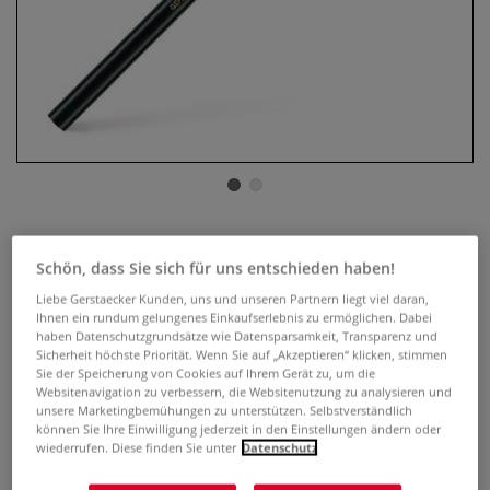
FABER-CASTELL PITT
Schön, dass Sie sich für uns entschieden haben!
Künstlerstifte, einzeln
Liebe Gerstaecker Kunden, uns und unseren Partnern liegt viel daran,
Ihnen ein rundum gelungenes Einkaufserlebnis zu ermöglichen. Dabei
3 Bewertungen
haben Datenschutzgrundsätze wie Datensparsamkeit, Transparenz und
Sicherheit höchste Priorität. Wenn Sie auf „Akzeptieren“ klicken, stimmen
FABER-CASTELL PITT Künstlerstifte - die hervorragenden
Sie der Speicherung von Cookies auf Ihrem Gerät zu, um die
Gebrauchseigenschaften, die hohe Lichtbeständigkeit der
Websitenavigation zu verbessern, die Websitenutzung zu analysieren und
Farben und die durch spezielle Bindemittel gewährleistete
unsere Marketingbemühungen zu unterstützen. Selbstverständlich
können Sie Ihre Einwilligung jederzeit in den Einstellungen ändern oder
Pigmentdichte zählen zu den besonderen
wiederrufen. Diese finden Sie unter
Datenschutz
Qualitätsmerkmalen. – Preise pro Stift.
Mehr