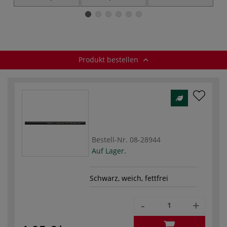
Matt, einzeln
im Metall-Etui
Monochrome 12-
K
teiliges Zeichenset
im Metall-Etui
Produkt bestellen
Bestell-Nr.
08-28944
Auf Lager.
Schwarz, weich, fettfrei
-
+