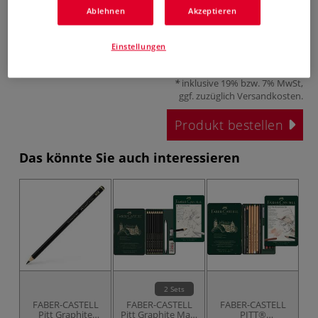
Ablehnen
Akzeptieren
Einstellungen
1,95 €
inklusive 19% bzw. 7% MwSt,
ggf. zuzüglich
Versandkosten
.
Produkt bestellen
Das könnte Sie auch interessieren
2 Sets
FABER-CASTELL
FABER-CASTELL
FABER-CASTELL
Pitt Graphite
Pitt Graphite Matt
PITT®