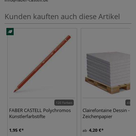
Kunden kauften auch diese Artikel
120 Farben
43 Va
FABER CASTELL Polychromos
Clairefontaine Dessin - St
Künstlerfarbstifte
Zeichenpapier
1,95 €
4,20 €
ab