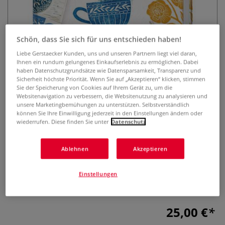
Schön, dass Sie sich für uns entschieden haben!
Liebe Gerstaecker Kunden, uns und unseren Partnern liegt viel daran,
Ihnen ein rundum gelungenes Einkaufserlebnis zu ermöglichen. Dabei
haben Datenschutzgrundsätze wie Datensparsamkeit, Transparenz und
Sicherheit höchste Priorität. Wenn Sie auf „Akzeptieren“ klicken, stimmen
Linoldruck - Grundlagen,
Sie der Speicherung von Cookies auf Ihrem Gerät zu, um die
Websitenavigation zu verbessern, die Websitenutzung zu analysieren und
Techniken und Projekte
unsere Marketingbemühungen zu unterstützen. Selbstverständlich
können Sie Ihre Einwilligung jederzeit in den Einstellungen ändern oder
0 Bewertungen
wiederrufen. Diese finden Sie unter
Datenschutz
Diese Grundlagenbuch vermittelt alles Wissenswerte zu
Ablehnen
Akzeptieren
dieser beliebten Hochdrucktechnik. Im Basisteil werden alle
benötigten Materialien und Werkzeuge vorgestellt sowie
grundlegende Schnitt- und Drucktechniken anschaulich
Einstellungen
erklärt.
Mehr
25,00 €