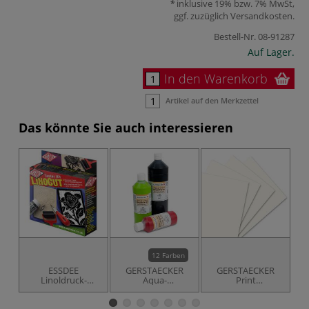
inklusive 19% bzw. 7% MwSt,
ggf. zuzüglich
Versandkosten
.
Bestell-Nr.
08-91287
Auf Lager.
In den Warenkorb
Artikel auf den Merkzettel
Das könnte Sie auch interessieren
12 Farben
ESSDEE
GERSTAECKER
GERSTAECKER
A
Linoldruck-
Aqua-
Print
Einsteiger Set
Linoldruckfarbe
Linoldruckpapier