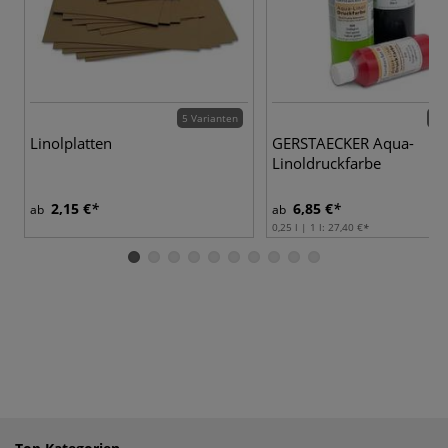
5 Varianten
12 
Linolplatten
GERSTAECKER Aqua-
Linoldruckfarbe
2,15 €
6,85 €
ab
ab
0,25 l | 1 l:
27,40 €