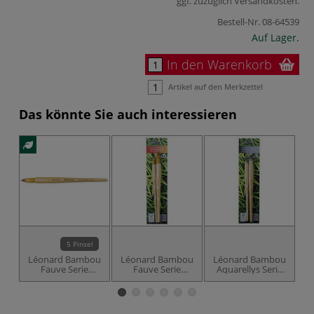
ggf. zuzüglich
Versandkosten
.
Bestell-Nr.
08-64539
Auf Lager.
In den Warenkorb
Artikel auf den Merkzettel
Das könnte Sie auch interessieren
5 Pinsel
Léonard Bambou
Léonard Bambou
Léonard Bambou
L
Fauve Serie
Fauve Serie
Aquarellys Serie
700RO, Synthetik
700RO,
701RO,
Aquarellpinsel-Set
Synthetikpinsel-
Set