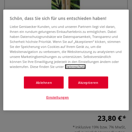
Schön, dass Sie sich für uns entschieden haben!
Liebe Gerstaecker Kunden, uns und unseren Partnern liegt viel daran,
Ihnen ein rundum gelungenes Einkaufserlebnis zu ermöglichen. Dabei
haben Datenschutzgrundsätze wie Datensparsamkeit, Transparenz und
Sicherheit höchste Priorität. Wenn Sie auf „Akzeptieren“ klicken, stimmen
Sie der Speicherung von Cookies auf Ihrem Gerät zu, um die
Léonard Bambou Fauve Serie
Websitenavigation zu verbessern, die Websitenutzung zu analysieren und
unsere Marketingbemühungen zu unterstützen. Selbstverständlich
700RO, Aquarellpinsel-Set
können Sie Ihre Einwilligung jederzeit in den Einstellungen ändern oder
wiederrufen. Diese finden Sie unter
Datenschutz
1 Bewertung
Bambus Aquarell-Pinselset mit 2 Pinseln aus
Ablehnen
Akzeptieren
Synthetikfasern. Diese Zusammenstellung ist optimal für
die Aquarell-, Seidenmalerei und Arbeiten mit Tusche
Einstellungen
geeignet.
Mehr
23,80 €
inklusive 19% bzw. 7% MwSt,