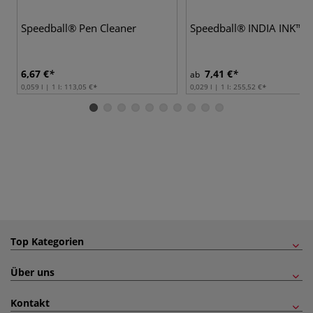
Speedball® Pen Cleaner
Speedball® INDIA INK™ 
6,67 €
7,41 €
ab
0,059 l | 1 l:
113,05 €
0,029 l | 1 l:
255,52 €
Top Kategorien
Über uns
Kontakt