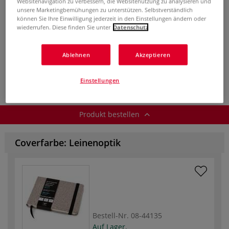
Websitenavigation zu verbessern, die Websitenutzung zu analysieren und
unsere Marketingbemühungen zu unterstützen. Selbstverständlich
ab
8,17 €
können Sie Ihre Einwilligung jederzeit in den Einstellungen ändern oder
wiederrufen. Diese finden Sie unter
Datenschutz
inklusive 19% bzw. 7% MwSt,
ggf. zuzüglich
Versandkosten
.
Ablehnen
Akzeptieren
Produkt bestellen
Einstellungen
Produkt bestellen
Coverfarbe: Leinenoptik
Bestell-Nr.
08-44135
Auf Lager.