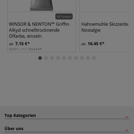
48 Farben
WINSOR & NEWTON™ Griffin
Hahnemühle Skizzenbuc
Alkyd schnelltrocknende
Nostalgie
Ölfarbe, einzeln
7,15 €
10,45 €
ab
ab
0,037 l | 1 l:
193,24 €
Top Kategorien
Über uns