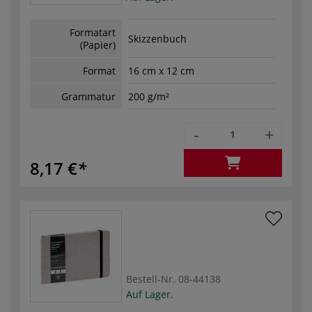
Formatart
Skizzenbuch
(Papier)
Format
16 cm x 12 cm
Grammatur
200 g/m²
-
+
8,17 €
Bestell-Nr.
08-44138
Auf Lager.