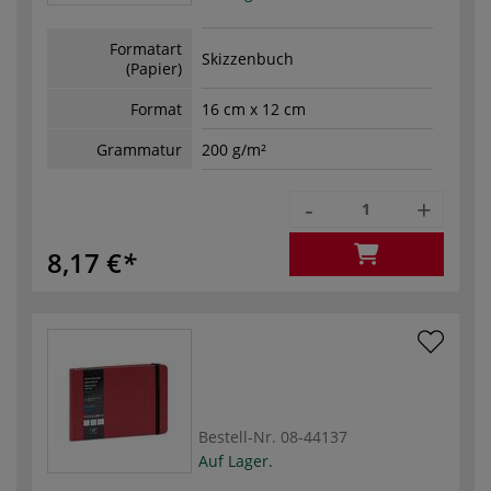
Formatart
Skizzenbuch
(Papier)
Format
16 cm x 12 cm
Grammatur
200 g/m²
-
+
8,17 €
Bestell-Nr.
08-44137
Auf Lager.