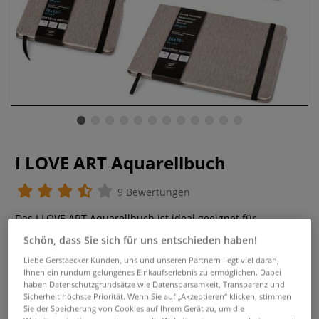
I LOVE ART Aquarellbuch
9 Bewertungen
Das I LOVE ART Aquarellbuch ist ideal geeignet für
zahlreiche Malmedien. Optimaler Reisebegleiter.
Schön, dass Sie sich für uns entschieden haben!
Grammatur: 200 g/qm, Oberfläche Feinkorn. Erhältlich in
Liebe Gerstaecker Kunden, uns und unseren Partnern liegt viel daran,
verschiedenen Formaten und Cover-Farben.
Mehr
Ihnen ein rundum gelungenes Einkaufserlebnis zu ermöglichen. Dabei
haben Datenschutzgrundsätze wie Datensparsamkeit, Transparenz und
Sicherheit höchste Priorität. Wenn Sie auf „Akzeptieren“ klicken, stimmen
Sie der Speicherung von Cookies auf Ihrem Gerät zu, um die