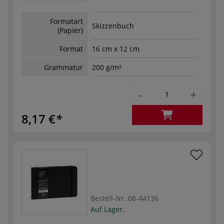
Formatart
Skizzenbuch
(Papier)
Format
16 cm x 12 cm
Grammatur
200 g/m²
-
+
8,17 €
Bestell-Nr.
08-44136
Auf Lager.