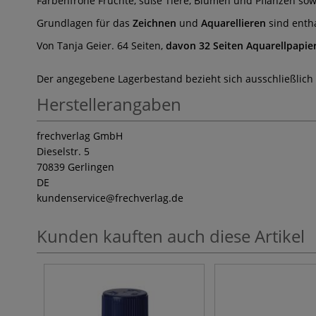
Farbenfrohe Früchte, süße Tiere, Blumen und Pflanzen so
Grundlagen für das
Zeichnen
und
Aquarellieren
sind entha
Von Tanja Geier. 64 Seiten,
davon 32 Seiten Aquarellpapie
Der angegebene Lagerbestand bezieht sich ausschließlich
Herstellerangaben
frechverlag GmbH
Dieselstr. 5
70839 Gerlingen
DE
kundenservice
@frechverlag.de
Kunden kauften auch diese Artikel