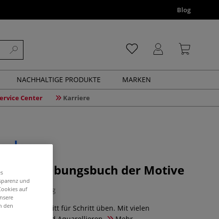
Blog
NACHHALTIGE PRODUKTE
MARKEN
ervice Center
Karriere
ervolle Übungsbuch der Motive
es
nsparenz und
1 Bewertung
Cookies auf
unsere
in den
llmotive, Schritt für Schritt üben. Mit vielen
as Zeichnen und Aquarellieren.
Mehr