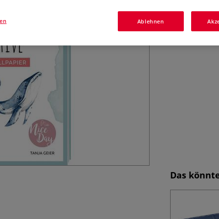
gen
Ablehnen
Akz
Das könnte