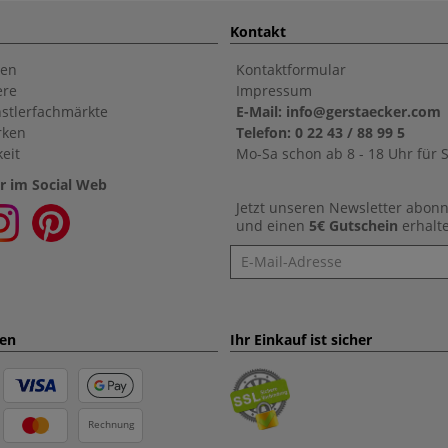
Kontakt
en
Kontaktformular
ere
Impressum
stlerfachmärkte
E-Mail: info@gerstaecker.com
rken
Telefon: 0 22 43 / 88 99 5
eit
Mo-Sa schon ab 8 - 18 Uhr für S
r im Social Web
Jetzt unseren Newsletter abon
und einen
5€ Gutschein
erhalt
Newsletter
ten
Ihr Einkauf ist sicher
Rechnung