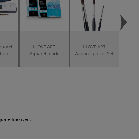
quarell-
I LOVE ART
I LOVE ART
I LOVE 
rben
Aquarellblock
Aquarellpinsel-Set
Set,
quarellmotiven.