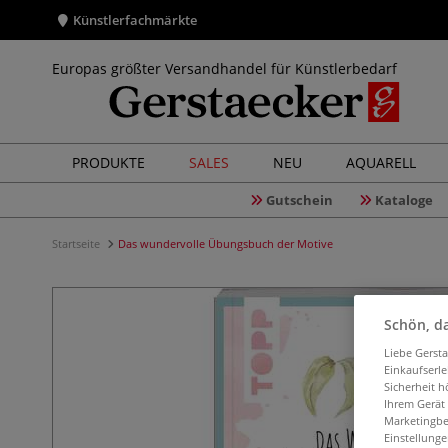
Künstlerfachmärkte
Europas größter Versandhandel für Künstlerbedarf
PRODUKTE
SALES
NEU
AQUARELL
Gutschein
Kataloge
Startseite
Das wundervolle Übungsbuch der Motive
Schön, da
Liebe Gerst
Einkaufserl
Sicherheit h
Ihrem Gerät
Marketingbe
Einstellunge