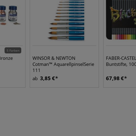
5 Farben
ronze
WINSOR & NEWTON
FABER-CASTELL
Cotman™ AquarellpinselSerie
Buntstifte, 10
111
3,85 €
67,98 €
ab