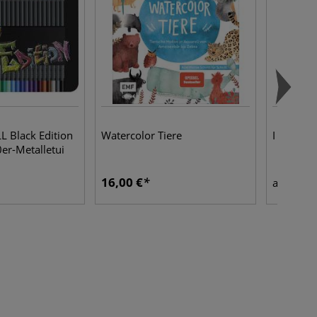
 Black Edition
Watercolor Tiere
I LOVE A
0er-Metalletui
16,00 €
18,3
ab