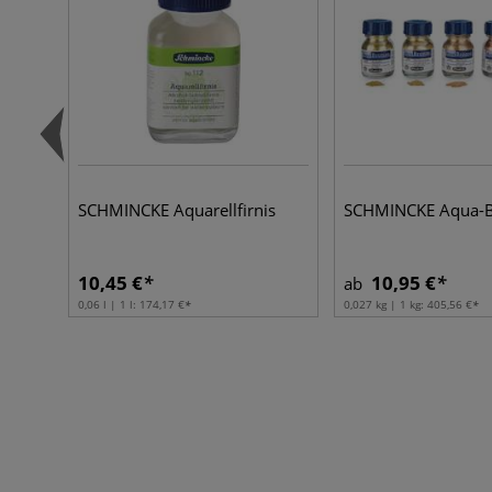
SCHMINCKE Aquarellfirnis
SCHMINCKE Aqua-B
10,45 €
10,95 €
ab
0,06 l | 1 l:
174,17 €
0,027 kg | 1 kg:
405,56 €