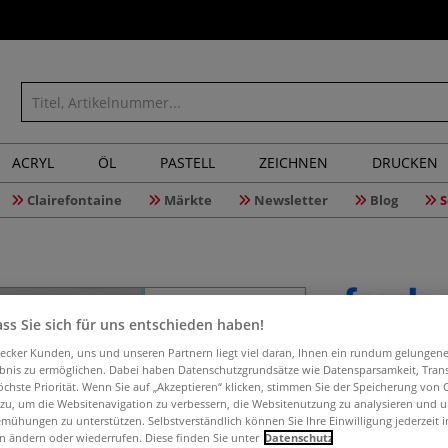
ACRYL
ÖL
PASTELL
ZEICHNEN
DRUCKEN
Clairefontaine
Märkte
Newsletter
Blog
S
ss Sie sich für uns entschieden haben!
Das wund
aecker Kunden, uns und unseren Partnern liegt viel daran, Ihnen ein rundum gelungen
ebnis zu ermöglichen. Dabei haben Datenschutzgrundsätze wie Datensparsamkeit, Tra
öchste Priorität. Wenn Sie auf „Akzeptieren“ klicken, stimmen Sie der Speicherung von 
 zu, um die Websitenavigation zu verbessern, die Websitenutzung zu analysieren und 
mühungen zu unterstützen. Selbstverständlich können Sie Ihre Einwilligung jederzeit 
Traumhafte Aquare
n ändern oder wiederrufen. Diese finden Sie unter
Datenschutz
Grundlagen für d