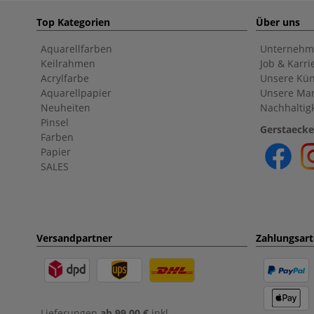
Top Kategorien
Über uns
Aquarellfarben
Unternehm
Keilrahmen
Job & Karri
Acrylfarbe
Unsere Kün
Aquarellpapier
Unsere Ma
Neuheiten
Nachhaltigk
Pinsel
Gerstaecke
Farben
Papier
SALES
Versandpartner
Zahlungsar
Lieferungen
ab 99,00 €
inkl.