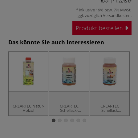
0,40 l | 1 l:
22,15 €
inklusive 19% bzw. 7% MwSt,
ggf. zuzüglich
Versandkosten
.
Produkt bestellen
Das könnte Sie auch interessieren
CREARTEC Natur-
CREARTEC
CREARTEC
Holzöl
Schellack-
Schellack
Grundierung
(naturrein)