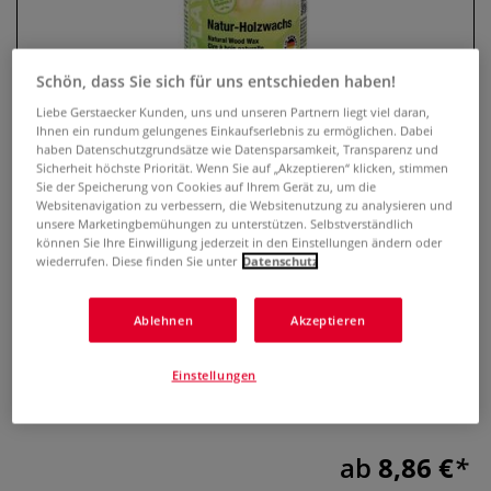
Schön, dass Sie sich für uns entschieden haben!
Liebe Gerstaecker Kunden, uns und unseren Partnern liegt viel daran,
Ihnen ein rundum gelungenes Einkaufserlebnis zu ermöglichen. Dabei
haben Datenschutzgrundsätze wie Datensparsamkeit, Transparenz und
Sicherheit höchste Priorität. Wenn Sie auf „Akzeptieren“ klicken, stimmen
Sie der Speicherung von Cookies auf Ihrem Gerät zu, um die
Websitenavigation zu verbessern, die Websitenutzung zu analysieren und
unsere Marketingbemühungen zu unterstützen. Selbstverständlich
CREARTEC Natur-Holzwachs
können Sie Ihre Einwilligung jederzeit in den Einstellungen ändern oder
wiederrufen. Diese finden Sie unter
Datenschutz
0 Bewertungen
Ablehnen
Akzeptieren
CREARTEC Natur-Holzwachs ist ideal für nachhaltigen
Schutz und Pflege von Holzoberflächen. Edler Seidenglanz,
Einstellungen
wasser- und schmutzabweisend. Erhältlich in
verschiedenen Gebindegrößen.
Mehr
ab
8,86 €