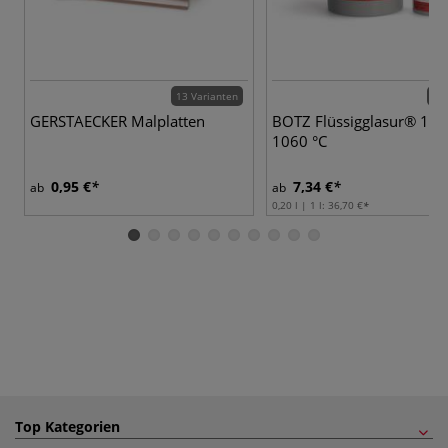
13 Varianten
85 
GERSTAECKER Malplatten
BOTZ Flüssigglasur® 102
1060 °C
0,95 €
7,34 €
ab
ab
0,20 l | 1 l:
36,70 €
Top Kategorien