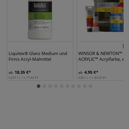
66 
Liquitex® Glanz Medium und
WINSOR & NEWTON™ GA
Firnis Acryl-Malmittel
ACRYLIC™ Acrylfarbe, ein
18,35 €
4,95 €
ab
ab
0,237 l | 1 l:
77,43 €
0,06 l | 1 l:
82,50 €