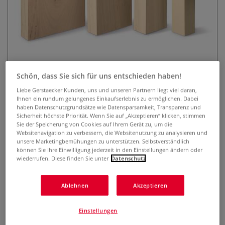
Schön, dass Sie sich für uns entschieden haben!
Abachi-Holz
Liebe Gerstaecker Kunden, uns und unseren Partnern liegt viel daran,
Ihnen ein rundum gelungenes Einkaufserlebnis zu ermöglichen. Dabei
haben Datenschutzgrundsätze wie Datensparsamkeit, Transparenz und
1 Bewertung
Sicherheit höchste Priorität. Wenn Sie auf „Akzeptieren“ klicken, stimmen
Sie der Speicherung von Cookies auf Ihrem Gerät zu, um die
20 cm x 30 cm, 5 cm stark. Abachi-Holz ist weich, sehr leicht
Websitenavigation zu verbessern, die Websitenutzung zu analysieren und
und daher hervorragend zum Schnitzen geeignet. Die
unsere Marketingbemühungen zu unterstützen. Selbstverständlich
Oberfläche ist seidig-matte und etwas markanter als Linde.
können Sie Ihre Einwilligung jederzeit in den Einstellungen ändern oder
wiederrufen. Diese finden Sie unter
Datenschutz
Dieses Format ist ideal geeignet zur Maskengestaltung.
Mehr
Ablehnen
Akzeptieren
Einstellungen