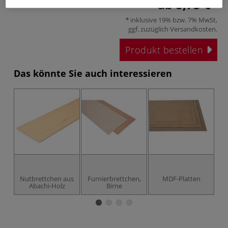
ab
8,75 €
inklusive 19% bzw. 7% MwSt,
ggf. zuzüglich
Versandkosten
.
Produkt bestellen
Das könnte Sie auch interessieren
Nutbrettchen aus
Furnierbrettchen,
MDF-Platten
Fu
Abachi-Holz
Birne