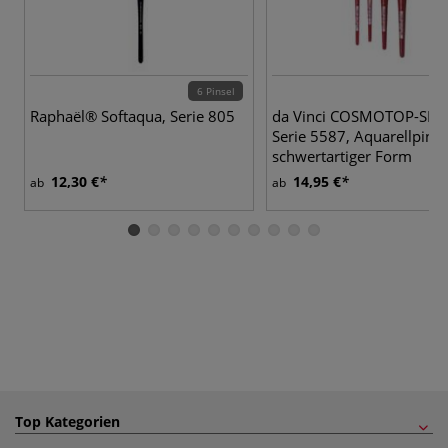
6 Pinsel
4 
Raphaël® Softaqua, Serie 805
da Vinci COSMOTOP-SPIN
Serie 5587, Aquarellpinse
schwertartiger Form
12,30 €
14,95 €
ab
ab
Top Kategorien