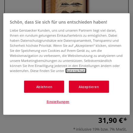
Schön, dass Sie sich für uns entschieden haben!
Liebe Gerstaecker Kunden, uns und unseren Partnern liegt viel daran,
Ihnen ein rundum gelungenes Einkaufserlebnis zu ermöglichen. Dabei
haben Datenschutzgrundsätze wie Datensparsamkeit, Transparenz und
Sicherheit höchste Priorität. Wenn Sie auf „Akzeptieren“ klicken, stimmen
Sie der Speicherung von Cookies auf Ihrem Gerät zu, um die
Websitenavigation zu verbessern, die Websitenutzung zu analysieren und
unsere Marketingbemühungen zu unterstützen. Selbstverständlich
Brause Kalligrafie Geschenk-Set
können Sie Ihre Einwilligung jederzeit in den Einstellungen ändern oder
wiederrufen. Diese finden Sie unter
Datenschutz
1 Bewertung
Ablehnen
Akzeptieren
Das Brause Kalligrafie Geschenk-Set enthält enthält 6
Schreibfedern, 1 Federhalter und schwarze Zeichentusche
Einstellungen
von HERBIN. Ideal als hochwertiges Geschenk.
Mehr
31,90 €
inklusive 19% bzw. 7% MwSt,