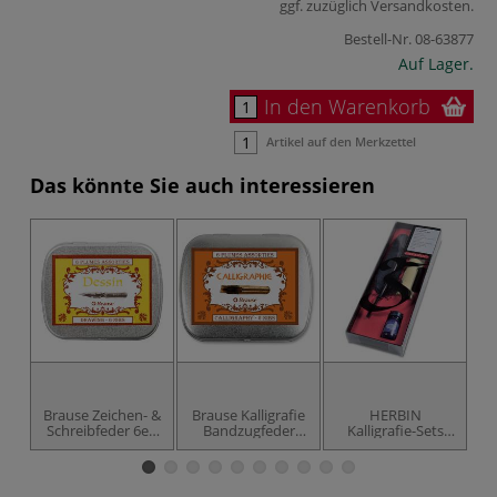
ggf. zuzüglich
Versandkosten
.
Bestell-Nr.
08-63877
Auf Lager.
In den Warenkorb
Artikel auf den Merkzettel
Das könnte Sie auch interessieren
Brause Zeichen- &
Brause Kalligrafie
HERBIN
H
Schreibfeder 6er-
Bandzugfeder
Kalligrafie-Sets
n
Set
6er-Set
Mittelalter