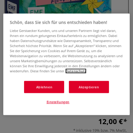
Schön, dass Sie sich für uns entschieden haben!
Liebe Gerstaecker Kunden, uns und unseren Partnern liegt viel daran,
Ihnen ein rundum gelungenes Einkaufserlebnis zu ermöglichen. Dabei
haben Datenschutzgrundsätze wie Datensparsamkeit, Transparenz und
Sicherheit höchste Priorität. Wenn Sie auf „Akzeptieren“ klicken, stimmen
Sie der Speicherung von Cookies auf Ihrem Gerät zu, um die
Websitenavigation zu verbessern, die Websitenutzung zu analysieren und
unsere Marketingbemühungen zu unterstützen. Selbstverständlich
333 Origami – Farbenfeuerwerk:
können Sie Ihre Einwilligung jederzeit in den Einstellungen ändern oder
wiederrufen. Diese finden Sie unter
Datenschutz
Alcohol Ink
Ablehnen
Akzeptieren
0 Bewertungen
Das Original: Mit Anleitungen und 333 feinen Papieren
Einstellungen
Mehr
12,00 €
inklusive 19% bzw. 7% MwSt,