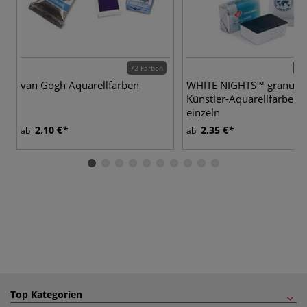
72 Farben
37 
van Gogh Aquarellfarben
WHITE NIGHTS™ granulie
Künstler-Aquarellfarben,
einzeln
2,10 €
2,35 €
ab
ab
Top Kategorien