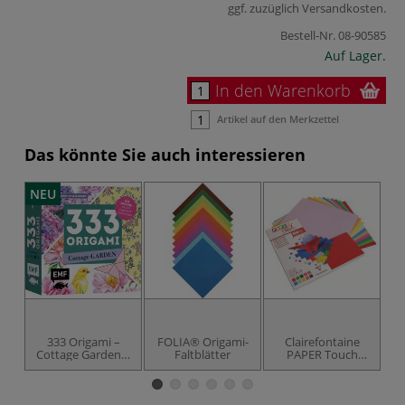
ggf. zuzüglich
Versandkosten
.
Bestell-Nr.
08-90585
Auf Lager.
In den Warenkorb
Artikel auf den Merkzettel
Das könnte Sie auch interessieren
NEU
333 Origami –
FOLIA® Origami-
Clairefontaine
F
Cottage Garden –
Faltblätter
PAPER Touch
Wunderschöne
Origamipapier
Papiere falten für
Bastelmappe
Blumen-Fans