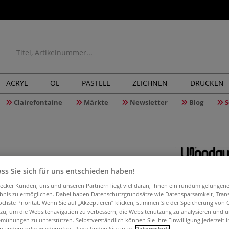
ACRYL
ÖL
PASTELL
ZEICHNEN
DRUCKEN
Clairefontaine
Märkte
Newsletter
Blog
S
ss Sie sich für uns entschieden haben!
Wonday® 
aecker Kunden, uns und unseren Partnern liegt viel daran, Ihnen ein rundum gelungen
ebnis zu ermöglichen. Dabei haben Datenschutzgrundsätze wie Datensparsamkeit, Tra
öchste Priorität. Wenn Sie auf „Akzeptieren“ klicken, stimmen Sie der Speicherung von 
 zu, um die Websitenavigation zu verbessern, die Websitenutzung zu analysieren und 
Hochwertiges Won
mühungen zu unterstützen. Selbstverständlich können Sie Ihre Einwilligung jederzeit 
Modellbau, Grafi
n ändern oder wiederrufen. Diese finden Sie unter
Datenschutz