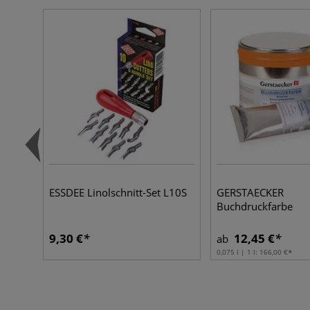
ESSDEE Linolschnitt-Set L10S
GERSTAECKER
Buchdruckfarbe
9,30 €
12,45 €
ab
0,075 l | 1 l:
166,00 €