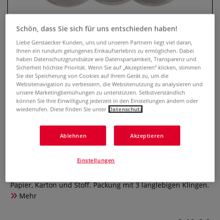
Schön, dass Sie sich für uns entschieden haben!
Liebe Gerstaecker Kunden, uns und unseren Partnern liegt viel daran,
Ihnen ein rundum gelungenes Einkaufserlebnis zu ermöglichen. Dabei
haben Datenschutzgrundsätze wie Datensparsamkeit, Transparenz und
Sicherheit höchste Priorität. Wenn Sie auf „Akzeptieren“ klicken, stimmen
Sie der Speicherung von Cookies auf Ihrem Gerät zu, um die
Websitenavigation zu verbessern, die Websitenutzung zu analysieren und
unsere Marketingbemühungen zu unterstützen. Selbstverständlich
können Sie Ihre Einwilligung jederzeit in den Einstellungen ändern oder
Wonday® Ersatzklingen für
wiederrufen. Diese finden Sie unter
Datenschutz
Rollschneider, Ø 28 mm, 3 Stück
Ablehnen
Akzeptieren
0 Bewertungen
Einstellungen
Hochwertige Ersatzklingen für den Wonday® Rollschneider
BCU401082. Ø 28 mm, aus gehärtetem Edelstahl. Ideal für
Papier, Karton und Stoff. Packung mit 3 langlebigen Klingen.
Mehr