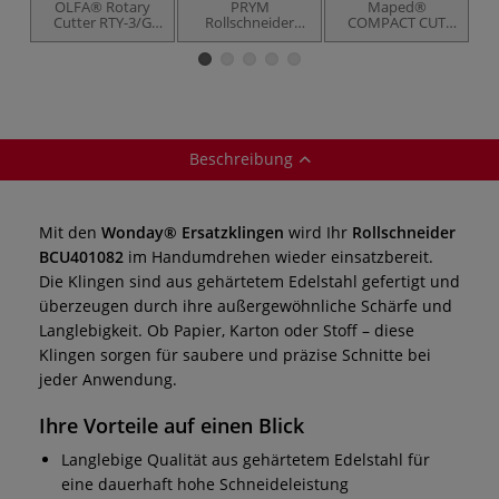
OLFA® Rotary
PRYM
Maped®
M
Cutter RTY-3/G
Rollschneider
COMPACT CUT
Rollenschneider
Maxi
Rollenschneider
R
Beschreibung
Mit den
Wonday® Ersatzklingen
wird Ihr
Rollschneider
BCU401082
im Handumdrehen wieder einsatzbereit.
Die Klingen sind aus gehärtetem Edelstahl gefertigt und
überzeugen durch ihre außergewöhnliche Schärfe und
Langlebigkeit. Ob Papier, Karton oder Stoff – diese
Klingen sorgen für saubere und präzise Schnitte bei
jeder Anwendung.
Ihre Vorteile auf einen Blick
Langlebige Qualität aus gehärtetem Edelstahl für
eine dauerhaft hohe Schneideleistung