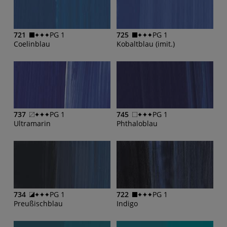
721
PG 1
725
PG 1
Coelinblau
Kobaltblau (imit.)
737
PG 1
745
PG 1
Ultramarin
Phthaloblau
734
PG 1
722
PG 1
Preußischblau
Indigo