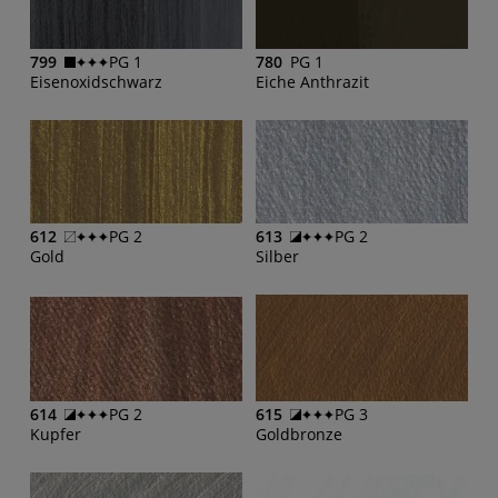
799
PG 1
780
PG 1
Eisenoxidschwarz
Eiche Anthrazit
612
PG 2
613
PG 2
Gold
Silber
614
PG 2
615
PG 3
Kupfer
Goldbronze