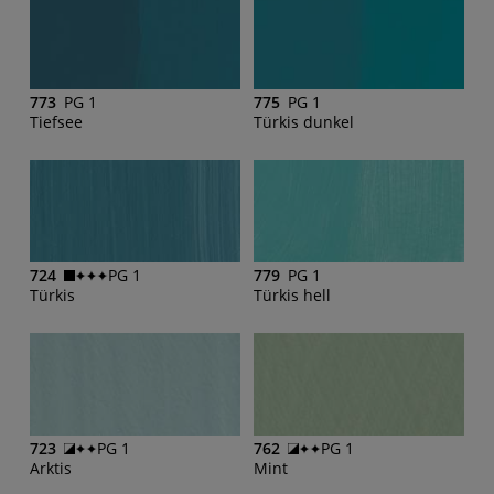
773
PG 1
775
PG 1
Tiefsee
Türkis dunkel
724
PG 1
779
PG 1
Türkis
Türkis hell
723
PG 1
762
PG 1
Arktis
Mint