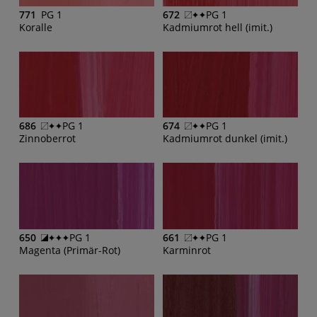
771
PG 1
672
PG 1
Koralle
Kadmiumrot hell (imit.)
686
PG 1
674
PG 1
Zinnoberrot
Kadmiumrot dunkel (imit.)
650
PG 1
661
PG 1
Magenta (Primär-Rot)
Karminrot