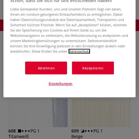
Schön, dass Sie sich für uns entschieden haben!
Liebe Gerstaecker Kunden, uns und unseren Partnern liegt viel daran,
Ihnen ein rundum gelungenes Einkaufserlebnis zu ermöglichen. Dabei
haben Datenschutzgrundsätze wie Datensparsamkeit, Transparenz und
Produkt bestellen
Sicherheit höchste Priorität. Wenn Sie auf „Akzeptieren“ klicken, stimmen
Sie der Speicherung von Cookies auf Ihrem Gerät zu, um die
Websitenavigation zu verbessern, die Websitenutzung zu analysieren und
unsere Marketingbemühungen zu unterstützen. Selbstverständlich
können Sie Ihre Einwilligung jederzeit in den Einstellungen ändern oder
Bitte wählen Sie eine oder mehrere Farben aus:
wiederrufen. Diese finden Sie unter
Datenschutz
Alle Farben
Ablehnen
Akzeptieren
Einstellungen
Klicken Sie auf die Farbe, um mehr zu sehen:
608
PG 1
609
PG 1
Titanweiß
Beige