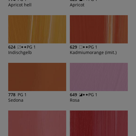
Apricot hell
Apricot
624
PG 1
629
PG 1
Indischgelb
Kadmiumorange (imit.)
778
PG 1
649
PG 1
Sedona
Rosa