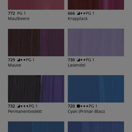
772
PG 1
666
PG 1
Maulbeere
Krapplack
729
PG 1
730
PG 1
Mauve
Lavendel
732
PG 1
720
PG 1
Permanentviolett
Cyan (Primär-Blau)