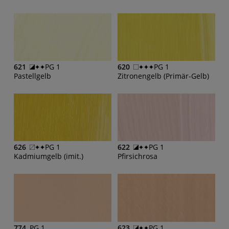
621
PG 1
620
PG 1
Pastellgelb
Zitronengelb (Primär-Gelb)
626
PG 1
622
PG 1
Kadmiumgelb (imit.)
Pfirsichrosa
774
PG 1
623
PG 1