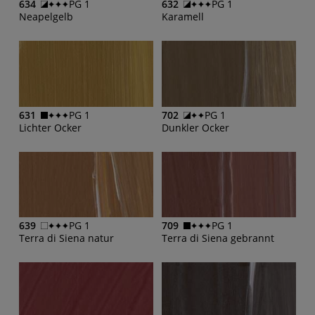
634
PG 1
632
PG 1
Neapelgelb
Karamell
631
PG 1
702
PG 1
Lichter Ocker
Dunkler Ocker
639
PG 1
709
PG 1
Terra di Siena natur
Terra di Siena gebrannt