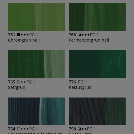
751
PG 1
763
PG 1
Chromgrün hell
Permanentgrün hell
765
PG 1
776
PG 1
Saftgrün
Kaktusgrün
754
PG 1
758
PG 1