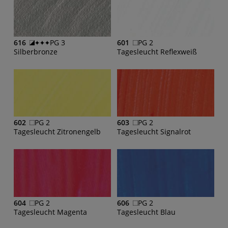
616
PG 3
601
PG 2
Silberbronze
Tagesleucht Reflexweiß
602
PG 2
603
PG 2
Tagesleucht Zitronengelb
Tagesleucht Signalrot
604
PG 2
606
PG 2
Tagesleucht Magenta
Tagesleucht Blau