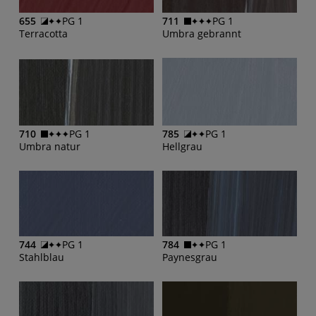
655
PG 1
711
PG 1
Terracotta
Umbra gebrannt
710
PG 1
785
PG 1
Umbra natur
Hellgrau
744
PG 1
784
PG 1
Stahlblau
Paynesgrau