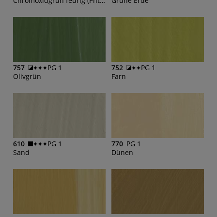
Chromoxidgrün feurig (Phthalo)
Grüne Erde
757
PG 1
752
PG 1
Olivgrün
Farn
610
PG 1
770
PG 1
Sand
Dünen