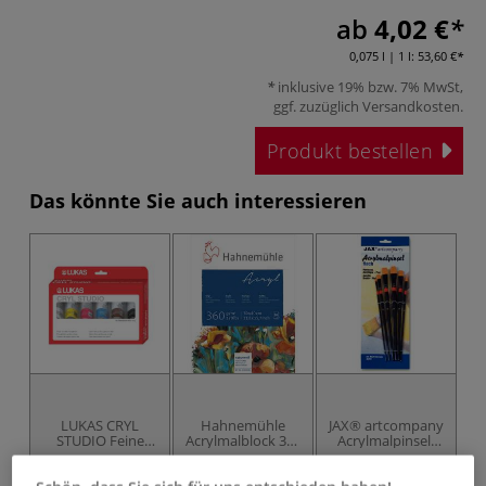
ab
4,02 €
0,075 l | 1 l:
53,60 €
inklusive 19% bzw. 7% MwSt,
ggf. zuzüglich
Versandkosten
.
Produkt bestellen
Das könnte Sie auch interessieren
LUKAS CRYL
Hahnemühle
JAX® artcompany
STUDIO Feine
Acrylmalblock 360
Acrylmalpinsel-
Bo
Künstler-
g/qm
Set, flach
Acrylfarbe
Starterset