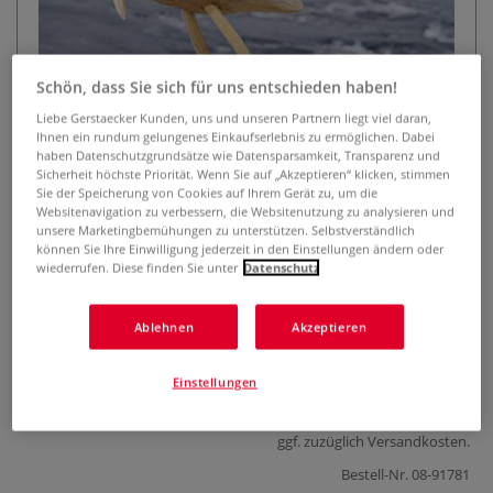
Schön, dass Sie sich für uns entschieden haben!
Liebe Gerstaecker Kunden, uns und unseren Partnern liegt viel daran,
Ihnen ein rundum gelungenes Einkaufserlebnis zu ermöglichen. Dabei
haben Datenschutzgrundsätze wie Datensparsamkeit, Transparenz und
Sicherheit höchste Priorität. Wenn Sie auf „Akzeptieren“ klicken, stimmen
Werkstatt Schnitzen
Sie der Speicherung von Cookies auf Ihrem Gerät zu, um die
Websitenavigation zu verbessern, die Websitenutzung zu analysieren und
unsere Marketingbemühungen zu unterstützen. Selbstverständlich
0 Bewertungen
können Sie Ihre Einwilligung jederzeit in den Einstellungen ändern oder
wiederrufen. Diese finden Sie unter
Datenschutz
Mit Tipps und Tricks aus der Schnitzwerkstatt der
Erfolgsautorinnen Antje Rittermann und Susann
Rittermann.
Mehr
Ablehnen
Akzeptieren
24,90 €
Einstellungen
inklusive 19% bzw. 7% MwSt,
ggf. zuzüglich
Versandkosten
.
Bestell-Nr.
08-91781