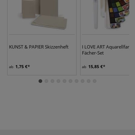
4
KUNST & PAPIER Skizzenheft
I LOVE ART Aquarellfarbe
Fächer-Set
1,75 €
15,85 €
ab
ab