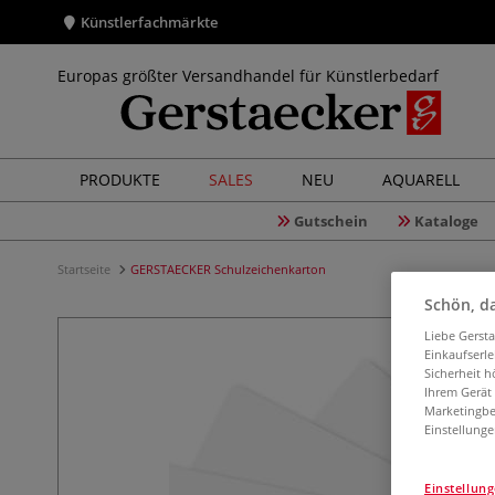
Künstlerfachmärkte
Europas größter Versandhandel für Künstlerbedarf
PRODUKTE
SALES
NEU
AQUARELL
Gutschein
Kataloge
Startseite
GERSTAECKER Schulzeichenkarton
Schön, da
Liebe Gerst
Einkaufserl
Sicherheit h
Ihrem Gerät
Marketingbe
Einstellunge
Einstellun