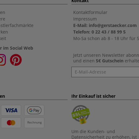
Kontakt
en
Kontaktformular
ere
Impressum
stlerfachmärkte
E-Mail: info@gerstaecker.com
rken
Telefon: 0 22 43 / 88 99 5
eit
Mo-Sa schon ab 8 - 18 Uhr für S
r im Social Web
Jetzt unseren Newsletter abon
und einen
5€ Gutschein
erhalt
Newsletter
ten
Ihr Einkauf ist sicher
Rechnung
Um die Kunden- und
Datensicherheit zu erhöhen, ist