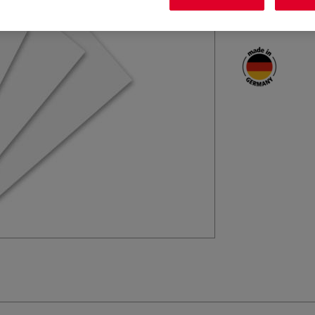
Holzschnitt.
M