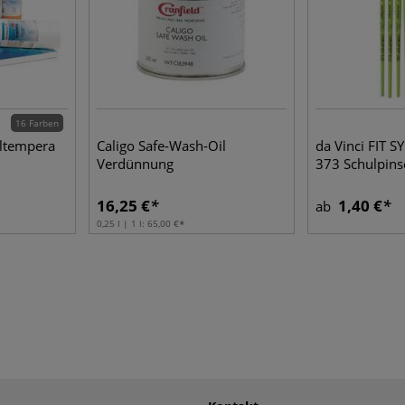
16 Farben
ltempera
Caligo Safe-Wash-Oil
da Vinci FIT S
Verdünnung
373 Schulpins
16,25 €
1,40 €
ab
0,25 l | 1 l:
65,00 €