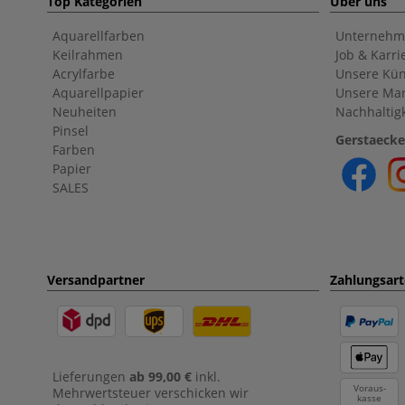
Top Kategorien
Über uns
Aquarellfarben
Unternehm
Keilrahmen
Job & Karri
Acrylfarbe
Unsere Kün
Aquarellpapier
Unsere Ma
Neuheiten
Nachhaltigk
Pinsel
Gerstaecke
Farben
Papier
SALES
Versandpartner
Zahlungsar
Lieferungen
ab 99,00 €
inkl.
Voraus-
Mehrwertsteuer verschicken wir
kasse