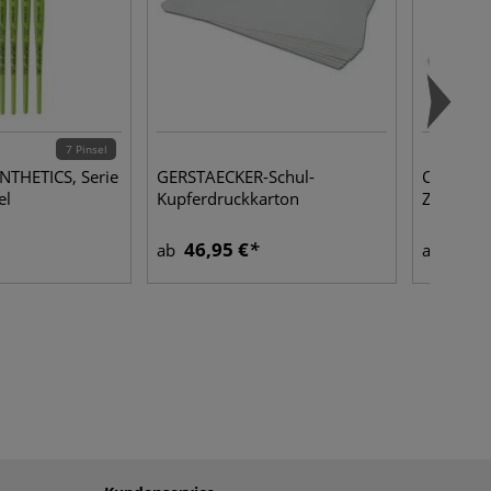
7 Pinsel
YNTHETICS, Serie
GERSTAECKER-Schul-
Clairefon
el
Kupferdruckkarton
Zeichenk
46,95 €
0,95
ab
ab