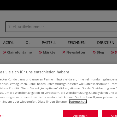
ACRYL
ÖL
PASTELL
ZEICHNEN
DRUCKEN
Clairefontaine
Märkte
Newsletter
Blog
S
ss Sie sich für uns entschieden haben!
aecker Kunden, uns und unseren Partnern liegt viel daran, Ihnen ein rundum gelungen
ebnis zu ermöglichen. Dabei haben Datenschutzgrundsätze wie Datensparsamkeit, Tra
öchste Priorität. Wenn Sie auf „Akzeptieren“ klicken, stimmen Sie der Speicherung von 
GERSTAEC
 zu, um die Websitenavigation zu verbessern, die Websitenutzung zu analysieren und 
mühungen zu unterstützen. Selbstverständlich können Sie Ihre Einwilligung jederzeit 
n ändern oder wiederrufen. Diese finden Sie unter
Datenschutz
Schulzeichenkart
gen
Ablehnen
Akz
Bleistift, Kohle,