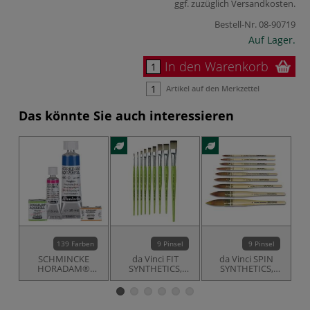
ggf. zuzüglich
Versandkosten
.
Bestell-Nr.
08-90719
Auf Lager.
In den Warenkorb
Artikel auf den Merkzettel
Das könnte Sie auch interessieren
139 Farben
9 Pinsel
9 Pinsel
SCHMINCKE
da Vinci FIT
da Vinci SPIN
HORADAM®
SYNTHETICS,
SYNTHETICS,
Feinste Künstler-
Serie 374,
Serie 488,
Aquarellfarben,
Schulpinsel flach
französischer
einzeln
Aquarellpinsel