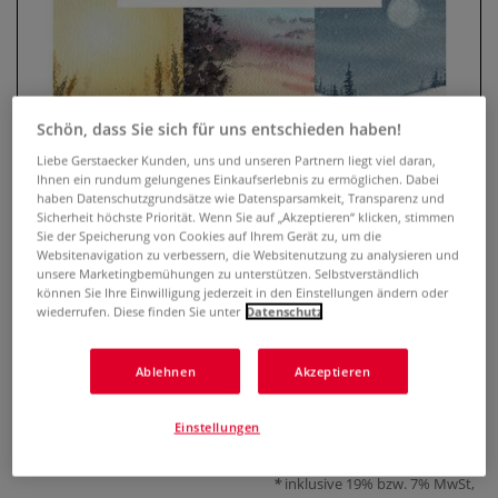
Schön, dass Sie sich für uns entschieden haben!
Liebe Gerstaecker Kunden, uns und unseren Partnern liegt viel daran,
Ihnen ein rundum gelungenes Einkaufserlebnis zu ermöglichen. Dabei
haben Datenschutzgrundsätze wie Datensparsamkeit, Transparenz und
Sicherheit höchste Priorität. Wenn Sie auf „Akzeptieren“ klicken, stimmen
Sie der Speicherung von Cookies auf Ihrem Gerät zu, um die
Watercolor – Nature Dreams
Websitenavigation zu verbessern, die Websitenutzung zu analysieren und
unsere Marketingbemühungen zu unterstützen. Selbstverständlich
können Sie Ihre Einwilligung jederzeit in den Einstellungen ändern oder
0 Bewertungen
wiederrufen. Diese finden Sie unter
Datenschutz
Atmosphärische Landschaften mit Watercolor malen, Schritt
für Schritt mit Grundlagen zu Material und Technik.
Ablehnen
Akzeptieren
Mehr
Einstellungen
20,00 €
inklusive 19% bzw. 7% MwSt,