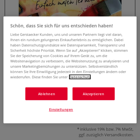
Schön, dass Sie sich für uns entschieden haben!
Liebe Gerstaecker Kunden, uns und unseren Partnern liegt viel daran,
Ihnen ein rundum gelungenes Einkaufserlebnis zu ermöglichen. Dabei
haben Datenschutzgrundsätze wie Datensparsamkeit, Transparenz und
Sicherheit höchste Priorität. Wenn Sie auf „Akzeptieren“ klicken, stimmen
Sie der Speicherung von Cookies auf Ihrem Gerät zu, um die
Websitenavigation zu verbessern, die Websitenutzung zu analysieren und
unsere Marketingbemühungen zu unterstützen. Selbstverständlich
Watercolor-Bibel
können Sie Ihre Einwilligung jederzeit in den Einstellungen ändern oder
wiederrufen. Diese finden Sie unter
Datenschutz
0 Bewertungen
Ablehnen
Akzeptieren
Material, Techniken, Motive und Übungen | Einfach malen
lernen mit vielen Schritt-für-Schritt-Anleitungen
Mehr
Einstellungen
25,00 €
inklusive 19% bzw. 7% MwSt,
ggf. zuzüglich
Versandkosten
.