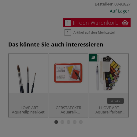
Bestell-Nr.
08-93827
Auf Lager.
In den Warenkorb
Artikel auf den Merkzettel
Das könnte Sie auch interessieren
4 Sets
I LOVE ART
GERSTAECKER
I LOVE ART
Aquarellpinsel-Set
Aquarell-
Aquarellfarben
Ku
Postkarten-Set
Fächer-Set