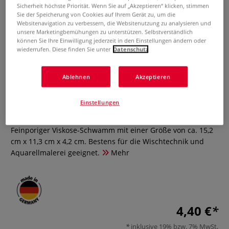
Sicherheit höchste Priorität. Wenn Sie auf „Akzeptieren“ klicken, stimmen
Sie der Speicherung von Cookies auf Ihrem Gerät zu, um die
Websitenavigation zu verbessern, die Websitenutzung zu analysieren und
unsere Marketingbemühungen zu unterstützen. Selbstverständlich
können Sie Ihre Einwilligung jederzeit in den Einstellungen ändern oder
wiederrufen. Diese finden Sie unter
Datenschutz
Ablehnen
Akzeptieren
Viskose-Schwamm
Einstellungen
4 Bewertungen
Feinporiger Viskose-Schwamm mit einer Größe von ca. 15,2
cm x 11,3 cm x 4,2 cm. Bestens für die Wischtechnik und
Aquarellmalerei geeignet.
Mehr
4,40 €
inklusive 19% bzw. 7% MwSt,