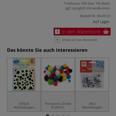
inklusive 19% bzw. 7% MwSt,
ggf. zuzüglich
Versandkosten
.
Bestell-Nr.
08-45123
Auf Lager.
In den Warenkorb
Artikel auf den Merkzettel
Das könnte Sie auch interessieren
URSUS
Pompons, Größe
APLI
Wackelaugen
8-20mm,
Wackelaugen
W
Nachtleuchtend