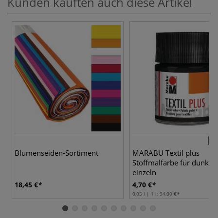
Kunden kauften auch diese Artikel
14 
Blumenseiden-Sortiment
MARABU Textil plus
Stoffmalfarbe für dunkle 
einzeln
18,45 €
4,70 €
0,05 l | 1 l:
94,00 €