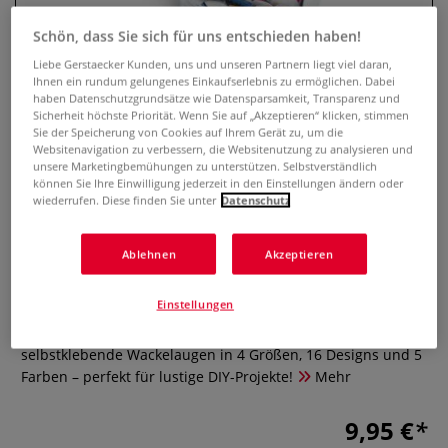
Schön, dass Sie sich für uns entschieden haben!
Liebe Gerstaecker Kunden, uns und unseren Partnern liegt viel daran,
Ihnen ein rundum gelungenes Einkaufserlebnis zu ermöglichen. Dabei
haben Datenschutzgrundsätze wie Datensparsamkeit, Transparenz und
Sicherheit höchste Priorität. Wenn Sie auf „Akzeptieren“ klicken, stimmen
Sie der Speicherung von Cookies auf Ihrem Gerät zu, um die
Websitenavigation zu verbessern, die Websitenutzung zu analysieren und
unsere Marketingbemühungen zu unterstützen. Selbstverständlich
können Sie Ihre Einwilligung jederzeit in den Einstellungen ändern oder
wiederrufen. Diese finden Sie unter
Datenschutz
URSUS Wackelaugen Stapelbox,
400 Stück
Ablehnen
Akzeptieren
0 Bewertungen
Einstellungen
Die URSUS Wackelaugen Stapelbox bietet 400
selbstklebende Wackelaugen in 4 Größen, 16 Designs und 5
Farben – perfekt für lustige DIY-Projekte!
Mehr
9,95 €