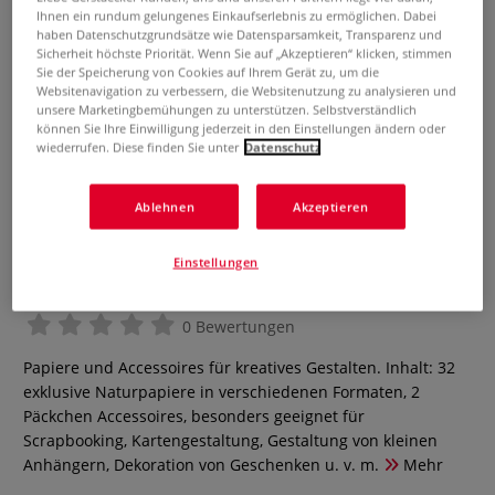
Ihnen ein rundum gelungenes Einkaufserlebnis zu ermöglichen. Dabei
haben Datenschutzgrundsätze wie Datensparsamkeit, Transparenz und
Sicherheit höchste Priorität. Wenn Sie auf „Akzeptieren“ klicken, stimmen
Sie der Speicherung von Cookies auf Ihrem Gerät zu, um die
Websitenavigation zu verbessern, die Websitenutzung zu analysieren und
unsere Marketingbemühungen zu unterstützen. Selbstverständlich
können Sie Ihre Einwilligung jederzeit in den Einstellungen ändern oder
wiederrufen. Diese finden Sie unter
Datenschutz
Ablehnen
Akzeptieren
URSUS® Multipack Karree
Einstellungen
Naturpapiere
0 Bewertungen
Papiere und Accessoires für kreatives Gestalten. Inhalt: 32
exklusive Naturpapiere in verschiedenen Formaten, 2
Päckchen Accessoires, besonders geeignet für
Scrapbooking, Kartengestaltung, Gestaltung von kleinen
Anhängern, Dekoration von Geschenken u. v. m.
Mehr