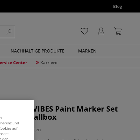
Blog
NACHHALTIGE PRODUKTE
MARKEN
ervice Center
Karriere
 STREET VIBES Paint Marker Set
er in Metallbox
es
nsparenz und
Cookies auf
0 Bewertungen
unsere
in den