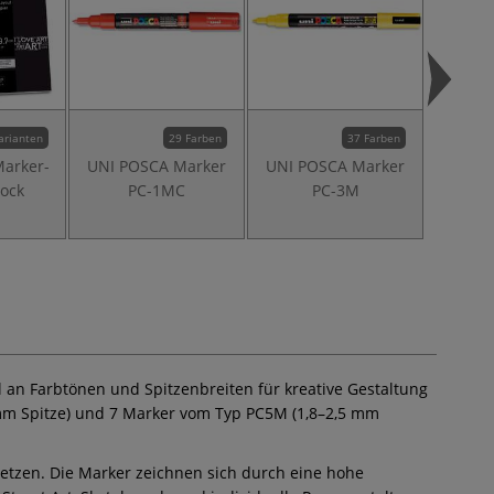
arianten
29 Farben
37 Farben
Marker-
UNI POSCA Marker
UNI POSCA Marker
UNI P
lock
PC-1MC
PC-3M
Mar
hl an Farbtönen und Spitzenbreiten für kreative Gestaltung
3 mm Spitze) und 7 Marker vom Typ PC5M (1,8–2,5 mm
usetzen. Die Marker zeichnen sich durch eine hohe