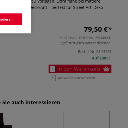
in Metallbox mit 3 Vorlagen. Extra feine bis mittlere
e Farben, starke Deckkraft – perfekt für Street Art, Deko
ehr
eptieren
79,50 €
inklusive 19% bzw. 7% MwSt,
ggf. zuzüglich
Versandkosten
.
Bestell-Nr.
08-61663
Auf Lager.
In den Warenkorb
Artikel auf den Merkzettel
 Sie auch interessieren