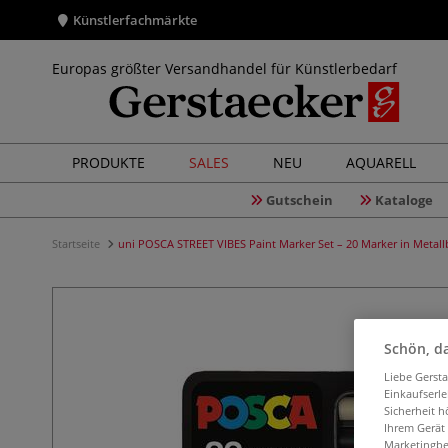
Künstlerfachmärkte
Europas größter Versandhandel für Künstlerbedarf
PRODUKTE
SALES
NEU
AQUARELL
Gutschein
Kataloge
Startseite
uni POSCA STREET VIBES Paint Marker Set – 20 Marker in Metal
Schön, da
Liebe Gerst
Einkaufserl
Sicherheit h
Ihrem Gerät
Marketingbe