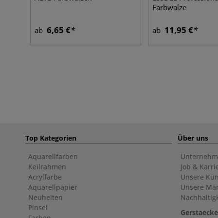
Farbwalze
6,65 €
11,95 €
ab
ab
Top Kategorien
Über uns
Aquarellfarben
Unternehm
Keilrahmen
Job & Karri
Acrylfarbe
Unsere Kün
Aquarellpapier
Unsere Ma
Neuheiten
Nachhaltigk
Pinsel
Gerstaecke
Farben