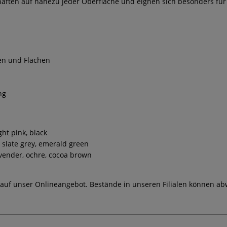
haften auf nahezu jeder Oberfläche und eignen sich besonders für
ien und Flächen
ng
ght pink, black
, slate grey, emerald green
avender, ochre, cocoa brown
 auf unser Onlineangebot. Bestände in unseren Filialen können ab