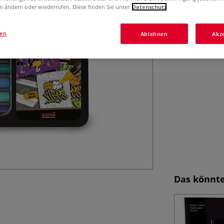
20 POSCA Marker 
n ändern oder wiederrufen. Diese finden Sie unter
Datenschutz
Spitzen, brillant
und Design.
M
gen
Ablehnen
Akz
Das könnte