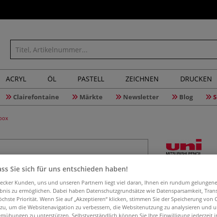
ACRYL
ÖL
PASTELL
ZEICHNEN
DRUCKEN
Clairefontaine
Märkte
Newsletter
Blog
S
lbox
uni POSCA
ss Sie sich für uns entschieden haben!
– 20 Mark
aecker Kunden, uns und unseren Partnern liegt viel daran, Ihnen ein rundum gelungen
ebnis zu ermöglichen. Dabei haben Datenschutzgrundsätze wie Datensparsamkeit, Tra
öchste Priorität. Wenn Sie auf „Akzeptieren“ klicken, stimmen Sie der Speicherung von 
 zu, um die Websitenavigation zu verbessern, die Websitenutzung zu analysieren und 
mühungen zu unterstützen. Selbstverständlich können Sie Ihre Einwilligung jederzeit 