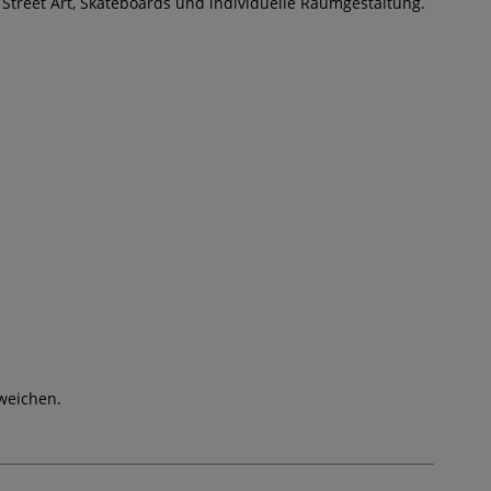
 Street Art, Skateboards und individuelle Raumgestaltung.
weichen.