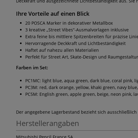
Deckkraft und ausgezeichnete Lichtbeständigkeit aus. Sie 
Ihre Vorteile auf einen Blick
20 POSCA Marker in dekorativer Metallbox
3 kreative „Street Vibes“-Ausmalvorlagen inklusive
Extra feine bis mittlere Spitzenbreiten für präzise Lin
Hervorragende Deckkraft und Lichtbeständigkeit
Haftet auf nahezu allen Materialien
Perfekt für Street Art, Skate-Design und Raumgestaltu
Farben im Set:
PC1MC: light blue, aqua green, dark blue, coral pink, li
PC3M: red, dark orange, yellow, khaki green, navy blue
PC5M: English green, apple green, beige, neon pink, l
Der angegebene Lagerbestand bezieht sich ausschließlich
Herstellerangaben
Mitsubishi Pencil France SA