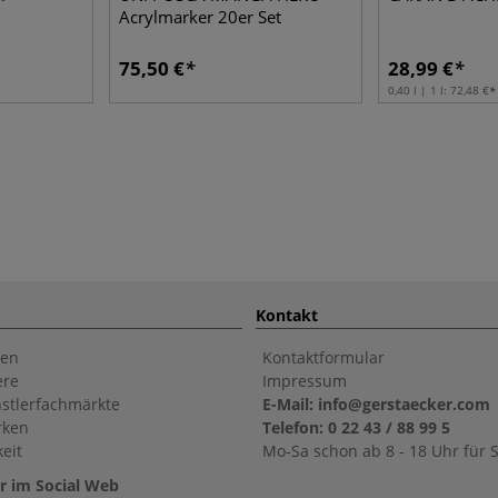
Acrylmarker 20er Set
75,50 €
28,99 €
0,40 l | 1 l:
72,48 €
Kontakt
en
Kontaktformular
ere
Impressum
stlerfachmärkte
E-Mail: info@gerstaecker.com
rken
Telefon: 0 22 43 / 88 99 5
eit
Mo-Sa schon ab 8 - 18 Uhr für S
r im Social Web