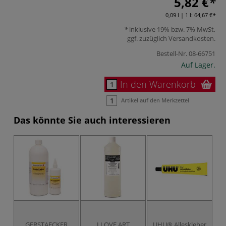
5,82 €
0,09 l | 1 l:
64,67 €
inklusive 19% bzw. 7% MwSt,
ggf. zuzüglich
Versandkosten
.
Bestell-Nr.
08-66751
Auf Lager.
In den Warenkorb
Artikel auf den Merkzettel
Das könnte Sie auch interessieren
GERSTAECKER
I LOVE ART
UHU® Alleskleber
t