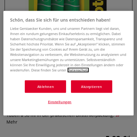
Schön, dass Sie sich für uns entschieden haben!
Liebe Gerstaecker Kunden, uns und unseren Partnern liegt viel daran,
Ihnen ein rundum gelungenes Einkaufserlebnis zu ermöglichen. Dabei
haben Datenschutzgrundsätze wie Datensparsamkeit, Transparenz und
Sicherheit höchste Priorität. Wenn Sie auf „Akzeptieren“ klicken, stimmen
Sie der Speicherung von Cookies auf Ihrem Gerät zu, um die
Websitenavigation zu verbessern, die Websitenutzung zu analysieren und
unsere Marketingbemühungen zu unterstützen. Selbstverständlich
können Sie Ihre Einwilligung jederzeit in den Einstellungen ändern oder
3M SCOTCH® Flüssigkleber
wiederrufen. Diese finden Sie unter
Datenschutz
Universalgel, 3 x 30 ml
Ablehnen
Akzeptieren
0 Bewertungen
Der 3M SCOTCH® Flüssigkleber, Universalgel ist ein idealer
Einstellungen
Alleskleber. Er klebt auf den verschiedensten Materialien. 3
Tuben à 30 ml in der praktischen Blisterverpackung.
Mehr