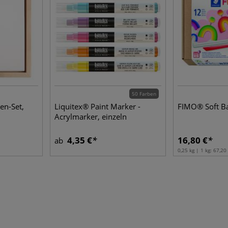
50 Farben
en-Set,
Liquitex® Paint Marker -
FIMO® Soft Ba
Acrylmarker, einzeln
4,35 €
16,80 €
ab
0,25 kg | 1 kg:
67,20