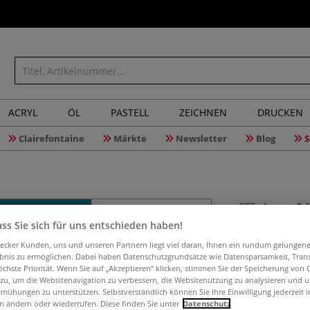
ACRYL
ÖL
PASTELL
ZEICHNEN
DRUCKEN
Clairefontaine
Märkte
Newsletter
Blog
S
ss Sie sich für uns entschieden haben!
Themenar
aecker Kunden, uns und unseren Partnern liegt viel daran, Ihnen ein rundum gelungen
ebnis zu ermöglichen. Dabei haben Datenschutzgrundsätze wie Datensparsamkeit, Tra
öchste Priorität. Wenn Sie auf „Akzeptieren“ klicken, stimmen Sie der Speicherung von 
 zu, um die Websitenavigation zu verbessern, die Websitenutzung zu analysieren und 
mühungen zu unterstützen. Selbstverständlich können Sie Ihre Einwilligung jederzeit 
Grundwissen im W
n ändern oder wiederrufen. Diese finden Sie unter
Datenschutz
eine Sammlung an