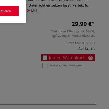
unkompliziert im Unterricht einsetzen lässt. Perfekt für
 Werkunterricht!
Mehr
eptieren
29,99 €
inklusive 19% bzw. 7% MwSt,
ggf. zuzüglich
Versandkosten
.
Bestell-Nr.
08-91727
Auf Lager.
In den Warenkorb
Artikel auf den Merkzettel