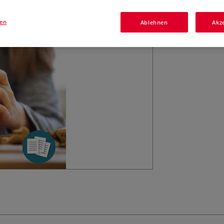
sich schnell und 
die Freiarbeit im
gen
Ablehnen
Akz