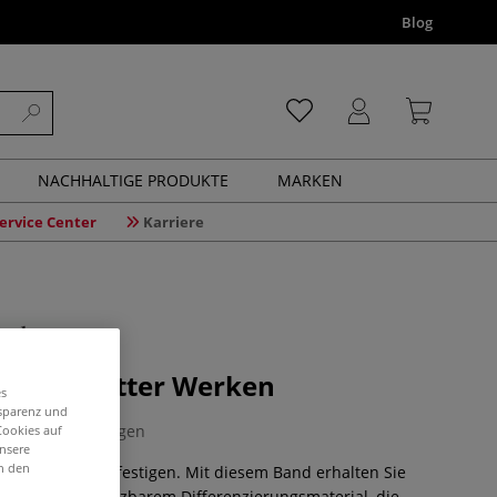
Blog
NACHHALTIGE PRODUKTE
MARKEN
ervice Center
Karriere
beitsblätter Werken
es
nsparenz und
0 Bewertungen
Cookies auf
unsere
in den
erkunterricht festigen. Mit diesem Band erhalten Sie
 schnell einsetzbarem Differenzierungsmaterial, die