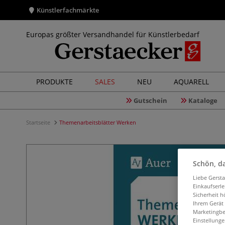
Künstlerfachmärkte
Europas größter Versandhandel für Künstlerbedarf
PRODUKTE
SALES
NEU
AQUARELL
Gutschein
Kataloge
Startseite
Themenarbeitsblätter Werken
Schön, da
Liebe Gerst
Einkaufserl
Sicherheit h
Ihrem Gerät
Marketingbe
Einstellunge