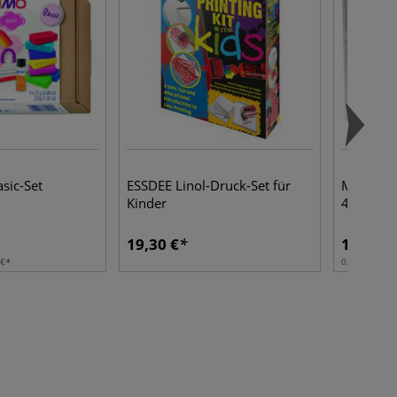
sic-Set
ESSDEE Linol-Druck-Set für
MUCKI Fu
Kinder
4er Set
19,30 €
14,85 €
 €
0,60 l | 1 l:
2