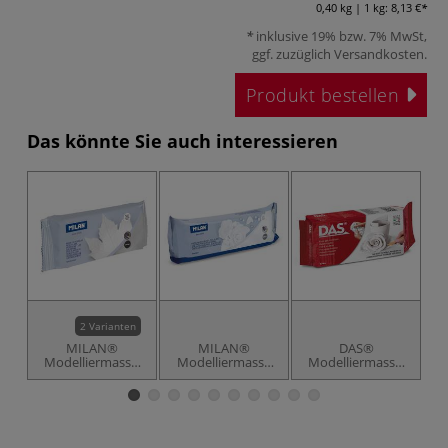
0,40 kg | 1 kg:
8,13 €
inklusive 19% bzw. 7% MwSt,
ggf. zuzüglich
Versandkosten
.
Produkt bestellen
Das könnte Sie auch interessieren
2 Varianten
MILAN®
MILAN®
DAS®
Modelliermasse,
Modelliermasse
Modelliermasse,
M
lufttrocknend
Porzellan
lufttrocknend