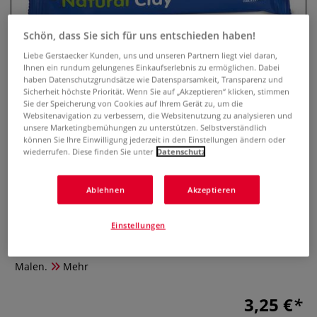
Schön, dass Sie sich für uns entschieden haben!
Liebe Gerstaecker Kunden, uns und unseren Partnern liegt viel daran,
Ihnen ein rundum gelungenes Einkaufserlebnis zu ermöglichen. Dabei
haben Datenschutzgrundsätze wie Datensparsamkeit, Transparenz und
Sicherheit höchste Priorität. Wenn Sie auf „Akzeptieren“ klicken, stimmen
Sie der Speicherung von Cookies auf Ihrem Gerät zu, um die
Websitenavigation zu verbessern, die Websitenutzung zu analysieren und
unsere Marketingbemühungen zu unterstützen. Selbstverständlich
können Sie Ihre Einwilligung jederzeit in den Einstellungen ändern oder
wiederrufen. Diese finden Sie unter
Datenschutz
MILAN® Natürlicher Ton,
lufttrocknend
Ablehnen
Akzeptieren
0 Bewertungen
Einstellungen
MILAN® Natürlicher Ton – lufttrocknend oder brennbar, in
Weiß oder Terrakotta. Perfekt für kreatives Modellieren und
Malen.
Mehr
3,25 €