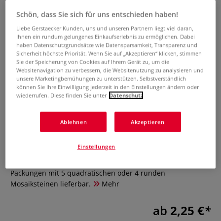
Schön, dass Sie sich für uns entschieden haben!
Liebe Gerstaecker Kunden, uns und unseren Partnern liegt viel daran,
Ihnen ein rundum gelungenes Einkaufserlebnis zu ermöglichen. Dabei
haben Datenschutzgrundsätze wie Datensparsamkeit, Transparenz und
Sicherheit höchste Priorität. Wenn Sie auf „Akzeptieren“ klicken, stimmen
Sie der Speicherung von Cookies auf Ihrem Gerät zu, um die
Websitenavigation zu verbessern, die Websitenutzung zu analysieren und
unsere Marketingbemühungen zu unterstützen. Selbstverständlich
können Sie Ihre Einwilligung jederzeit in den Einstellungen ändern oder
wiederrufen. Diese finden Sie unter
Datenschutz
Spiegelmosaik selbstklebend
Ablehnen
Akzeptieren
0 Bewertungen
Einstellungen
Setzen Sie mit dem selbstklebenden Spiegelmosaik
Highlights auf die verschiedenstens Deko-Elemente. In
Packungen mit 5 quadratischen oder 4 runden
Mosaiksteinen lieferbar.
Mehr
ab
2,25 €