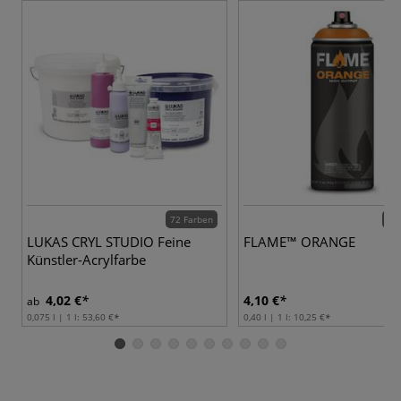
72 Farben
84 
LUKAS CRYL STUDIO Feine
FLAME™ ORANGE
Künstler-Acrylfarbe
4,02 €
4,10 €
ab
0,075 l | 1 l:
53,60 €
0,40 l | 1 l:
10,25 €