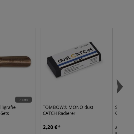
7 Sets
ligrafie
TOMBOW® MONO dust
SENNELI
-Sets
CATCH Radierer
Chinatus
2,20 €
6,45
ab
0,03 l | 1 l:
2