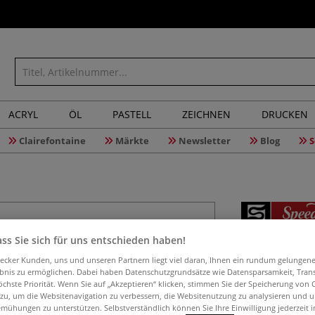
ACRYL
ÖL
PASTELL
ZEICHNEN
DRUCKEN
Clairefontaine
Märkte
Newsletter
Blog
S
Speedball
ss Sie sich für uns entschieden haben!
aecker Kunden, uns und unseren Partnern liegt viel daran, Ihnen ein rundum gelungen
ebnis zu ermöglichen. Dabei haben Datenschutzgrundsätze wie Datensparsamkeit, Tra
öchste Priorität. Wenn Sie auf „Akzeptieren“ klicken, stimmen Sie der Speicherung von 
 zu, um die Websitenavigation zu verbessern, die Websitenutzung zu analysieren und 
Vielseitiger 2-in
mühungen zu unterstützen. Selbstverständlich können Sie Ihre Einwilligung jederzeit 
Handlettering- u