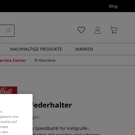
Blog
NACHHALTIGE PRODUKTE
MARKEN
ervice Center
Karriere
® 2-in-1 Federhalter
es
nsparenz und
0 Bewertungen
Cookies auf
unsere
-1 Federhalter von Speedball® für Kalligrafie-,
in den
nd Illustrationsarbeiten mit gerader und schräger