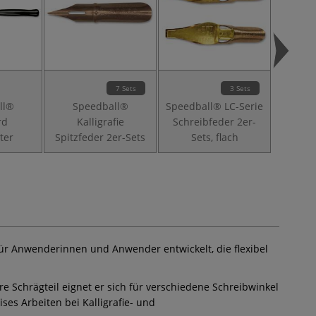
7 Sets
3 Sets
ll®
Speedball®
Speedball® LC-Serie
Speedb
rd
Kalligrafie
Schreibfeder 2er-
Schre
ter
Spitzfeder 2er-Sets
Sets, flach
Se
de für Anwenderinnen und Anwender entwickelt, die flexibel
re Schrägteil eignet er sich für verschiedene Schreibwinkel
ses Arbeiten bei Kalligrafie- und