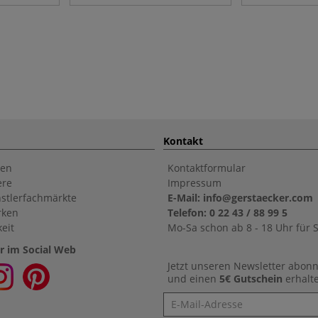
Kontakt
en
Kontaktformular
ere
Impressum
stlerfachmärkte
E-Mail: info@gerstaecker.com
rken
Telefon: 0 22 43 / 88 99 5
eit
Mo-Sa schon ab 8 - 18 Uhr für S
r im Social Web
Jetzt unseren Newsletter abon
und einen
5€ Gutschein
erhalt
Newsletter