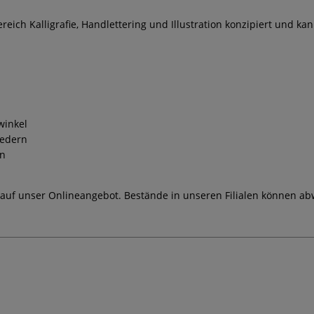
ereich Kalligrafie, Handlettering und Illustration konzipiert und k
winkel
federn
on
 auf unser Onlineangebot. Bestände in unseren Filialen können ab