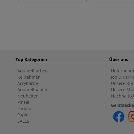
Top Kategorien
Über uns
Aquarellfarben
Unternehm
Keilrahmen
Job & Karri
Acrylfarbe
Unsere Kün
Aquarellpapier
Unsere Ma
Neuheiten
Nachhaltigk
Pinsel
Gerstaecke
Farben
Papier
SALES