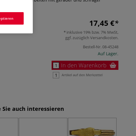
r
eptieren
17,45 €
inklusive 19% bzw. 7% MwSt,
ggf. zuzüglich
Versandkosten
.
Bestell-Nr.
08-45248
Auf Lager.
In den Warenkorb
Artikel auf den Merkzettel
 Sie auch interessieren