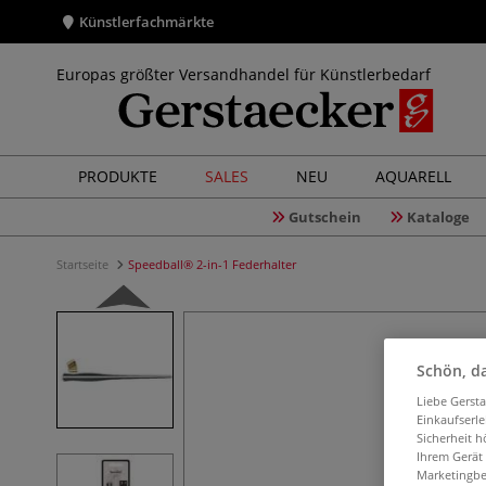
Künstlerfachmärkte
Europas größter Versandhandel für Künstlerbedarf
PRODUKTE
SALES
NEU
AQUARELL
Gutschein
Kataloge
Startseite
Speedball® 2-in-1 Federhalter
Schön, da
Liebe Gerst
Einkaufserl
Sicherheit h
Ihrem Gerät
Marketingbe