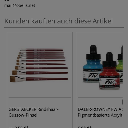
mail
@obelis.net
Kunden kauften auch diese Artikel
45 
GERSTAECKER Rindshaar-
DALER-ROWNEY FW Acryli
Gussow-Pinsel
Pigmentbasierte Acryltint
2,55 €
6,08 €