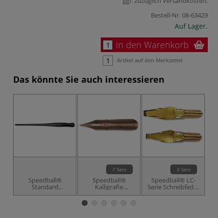
ggf. zuzüglich
Versandkosten
.
Bestell-Nr.
08-63429
Auf Lager.
In den Warenkorb
Artikel auf den Merkzettel
Das könnte Sie auch interessieren
7 Sets
3 Sets
Speedball®
Speedball®
Speedball® LC-
Standard
Kalligrafie
Serie Schreibfeder
Se
Federhalter
Spitzfeder 2er-
2er-Sets, flach
Sets