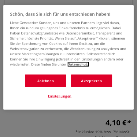
Schön, dass Sie sich für uns entschieden haben!
Liebe Gerstaecker Kunden, uns und unseren Partnern liegt viel daran,
Ihnen ein rundum gelungenes Einkaufserlebnis zu ermöglichen. Dabei
haben Datenschutzgrundsätze wie Datensparsamkeit, Transparenz und
Sicherheit höchste Priorität. Wenn Sie auf „Akzeptieren“ klicken, stimmen
Sie der Speicherung von Cookies auf Ihrem Gerät zu, um die
Websitenavigation zu verbessern, die Websitenutzung zu analysieren und
Speedball® Schrägschrift-
unsere Marketingbemühungen zu unterstützen. Selbstverständlich
können Sie Ihre Einwilligung jederzeit in den Einstellungen ändern oder
Federhalter
wiederrufen. Diese finden Sie unter
Datenschutz
0 Bewertungen
Ablehnen
Akzeptieren
Der Speedball® Schrägschrift-Federhalter ist perfekt
geeignet für Schrägschriften, wie Copperplate- und
Einstellungen
Spencerian. Kompatibel mit zahlreichen Zeichenfedern.
Mehr
4,10 €
inklusive 19% bzw. 7% MwSt,