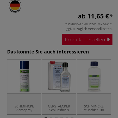
ab
11,65 €
inklusive 19% bzw. 7% MwSt,
ggf. zuzüglich
Versandkosten
.
Produkt bestellen
Das könnte Sie auch interessieren
SCHMINCKE
GERSTAECKER
SCHMINCKE
S
Aerospray
Schlussfirnis
Retuschier- und
Schluss- und
Schlussfirnis
Gemäldefirnis