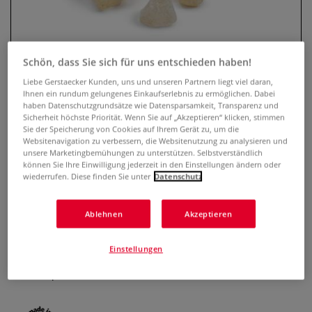
Schön, dass Sie sich für uns entschieden haben!
Liebe Gerstaecker Kunden, uns und unseren Partnern liegt viel daran,
Ihnen ein rundum gelungenes Einkaufserlebnis zu ermöglichen. Dabei
haben Datenschutzgrundsätze wie Datensparsamkeit, Transparenz und
Sicherheit höchste Priorität. Wenn Sie auf „Akzeptieren“ klicken, stimmen
Sie der Speicherung von Cookies auf Ihrem Gerät zu, um die
Websitenavigation zu verbessern, die Websitenutzung zu analysieren und
unsere Marketingbemühungen zu unterstützen. Selbstverständlich
SCHMINCKE Dammar
können Sie Ihre Einwilligung jederzeit in den Einstellungen ändern oder
wiederrufen. Diese finden Sie unter
Datenschutz
0 Bewertungen
Weißer Palembang-Dammar, ausgewählte gleichmäßige
Ablehnen
Akzeptieren
Stücke erster Wahl. SCHMINCKE Dammar ist hervorragend
zum Selbstherstellen von Malmitteln, Emulsionen und
Einstellungen
Firnissen geeignet. SCHMINCKE Dammar ist in Terpentinöl
und Terpentinersatz löslich.
Mehr