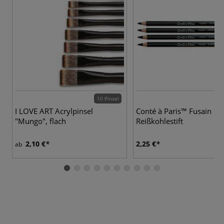
10 Pinsel
I LOVE ART Acrylpinsel
Conté à Paris™ Fusain
"Mungo", flach
Reißkohlestift
2,10 €
2,25 €
ab