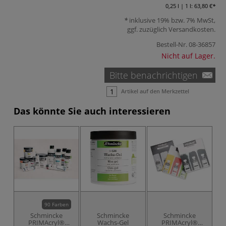
0,25 l | 1 l:
63,80 €
inklusive 19% bzw. 7% MwSt,
ggf. zuzüglich
Versandkosten
.
Bestell-Nr.
08-36857
Nicht auf Lager.
Bitte benachrichtigen
Artikel auf den Merkzettel
Das könnte Sie auch interessieren
90 Farben
Schmincke
Schmincke
Schmincke
PRIMAcryl®
Wachs-Gel
PRIMAcryl®