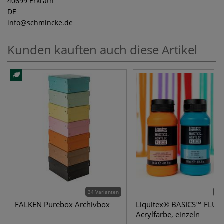
40699 Erkrath
DE
info
@schmincke.de
Kunden kauften auch diese Artikel
34 Varianten
48 
FALKEN Purebox Archivbox
Liquitex® BASICS™ FLUI
Acrylfarbe, einzeln