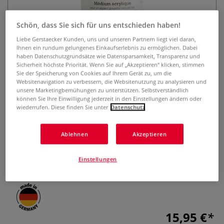
Schön, dass Sie sich für uns entschieden haben!
Liebe Gerstaecker Kunden, uns und unseren Partnern liegt viel daran,
Ihnen ein rundum gelungenes Einkaufserlebnis zu ermöglichen. Dabei
haben Datenschutzgrundsätze wie Datensparsamkeit, Transparenz und
Sicherheit höchste Priorität. Wenn Sie auf „Akzeptieren“ klicken, stimmen
Sie der Speicherung von Cookies auf Ihrem Gerät zu, um die
Websitenavigation zu verbessern, die Websitenutzung zu analysieren und
Schmincke Acryl Medium 567
unsere Marketingbemühungen zu unterstützen. Selbstverständlich
können Sie Ihre Einwilligung jederzeit in den Einstellungen ändern oder
wiederrufen. Diese finden Sie unter
Datenschutz
0 Bewertungen
Für einen samt-matten Gouache-Look: Schmincke Acryl
Ablehnen
Akzeptieren
Medium 567 verleiht Acrylfarben eine samtige, deckende
Oberfläche und erhöht die Deckkraft. Erhältlich in der 250-
Einstellungen
ml-Flasche.
Mehr
15,95 €