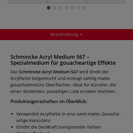
PROFESSIONAL,
Professional
Feinste Künstler-
Feinste Künstler-
Acrylfarben
Acrylfarben
F
Malkästen
A
Beschreibung
Schmincke Acryl Medium 567 –
Spezialmedium für gouacheartige Effekte
Das
Schmincke Acryl Medium 567
wird direkt der
Acrylfarbe beigemischt und erzeugt samtig-matte,
gouacheähnliche Oberflächen. Ideal für Künstler, die
einen deckenden, pastelligen Look erzielen möchten.
Produkteigenschaften im Überblick:
Verwandelt Acrylfarbe in eine samt-matte, Gouache-
artige Konsistenz
Erhöht die Deckkraft transparenter Farben