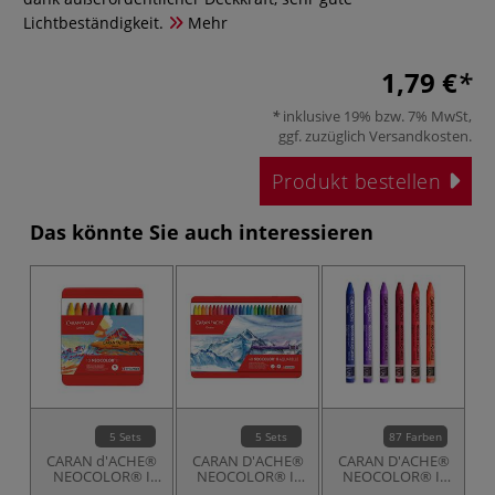
Lichtbeständigkeit.
Mehr
1,79 €
inklusive 19% bzw. 7% MwSt,
ggf. zuzüglich
Versandkosten
.
Produkt bestellen
Das könnte Sie auch interessieren
5 Sets
5 Sets
87 Farben
CARAN d'ACHE®
CARAN D'ACHE®
CARAN D'ACHE®
NEOCOLOR® I
NEOCOLOR® II
NEOCOLOR® II
Etuis
wasservermalbare
wasservermalbare