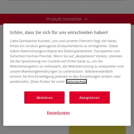
Wachspastelle,
Wachspastelle,
Metall-Etuis
einzeln
Produkt bestellen
Schön, dass Sie sich für uns entschieden haben!
Bitte wählen Sie eine Größe aus:
Liebe Gerstaecker Kunden, uns und unseren Partnern liegt viel daran,
Ihnen ein rundum gelungenes Einkaufserlebnis zu ermöglichen. Dabei
haben Datenschutzgrundsätze wie Datensparsamkeit, Transparenz und
Basisfarben
Metallicfarben
Sicherheit höchste Priorität. Wenn Sie auf „Akzeptieren“ klicken, stimmen
Sie der Speicherung von Cookies auf Ihrem Gerät zu, um die
Websitenavigation zu verbessern, die Websitenutzung zu analysieren und
unsere Marketingbemühungen zu unterstützen. Selbstverständlich
Bitte wählen Sie eine oder mehrere Farben aus:
können Sie Ihre Einwilligung jederzeit in den Einstellungen ändern oder
wiederrufen. Diese finden Sie unter
Datenschutz
Alle Farben
Ablehnen
Akzeptieren
Einstellungen