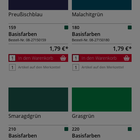
Preußischblau
Malachitgrün
159
180
Basisfarben
Basisfarben
Bestell-Nr.
08-27150159
Bestell-Nr.
08-27150180
1,79 €
1,79 €
In den Warenkorb
In den Warenkorb
Artikel auf den Merkzettel
Artikel auf den Merkzettel
Smaragdgrün
Grasgrün
210
220
Basisfarben
Basisfarben