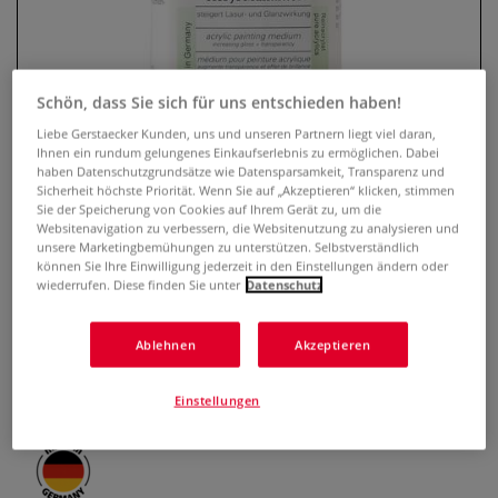
Schön, dass Sie sich für uns entschieden haben!
Liebe Gerstaecker Kunden, uns und unseren Partnern liegt viel daran,
Ihnen ein rundum gelungenes Einkaufserlebnis zu ermöglichen. Dabei
haben Datenschutzgrundsätze wie Datensparsamkeit, Transparenz und
Sicherheit höchste Priorität. Wenn Sie auf „Akzeptieren“ klicken, stimmen
Sie der Speicherung von Cookies auf Ihrem Gerät zu, um die
Websitenavigation zu verbessern, die Websitenutzung zu analysieren und
SCHMINCKE Acryl Malmittel
unsere Marketingbemühungen zu unterstützen. Selbstverständlich
können Sie Ihre Einwilligung jederzeit in den Einstellungen ändern oder
wiederrufen. Diese finden Sie unter
Datenschutz
1 Bewertung
Schmincke Acryl Malmittel ist ein dünnflüssiges, klar
Ablehnen
Akzeptieren
auftrocknendes Malmittel. Verbessert die Lasur und
Glanzwirkung von Acrylfarben.
Mehr
Einstellungen