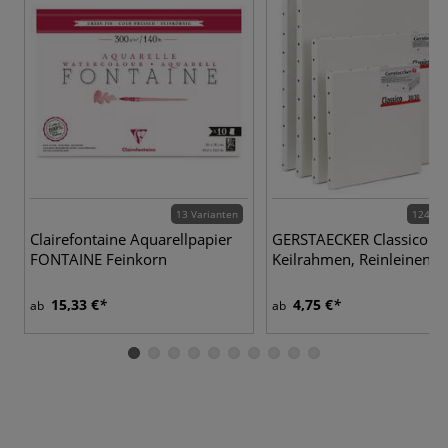
13 Varianten
124 Va
Clairefontaine Aquarellpapier
GERSTAECKER Classico
FONTAINE Feinkorn
Keilrahmen, Reinleinen
15,33 €
4,75 €
ab
ab