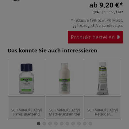
ab
9,20 €
0,06 l | 1 l:
153,33 €
inklusive 19% bzw. 7% MwSt,
ggf. zuzüglich
Versandkosten
.
Produkt bestellen
Das könnte Sie auch interessieren
SCHMINCKE Acryl
SCHMINCKE Acryl
SCHMINCKE Acryl
S
Firnis, glänzend
Mattierungsmittel
Retarder
V
Trocknungsverzögerer