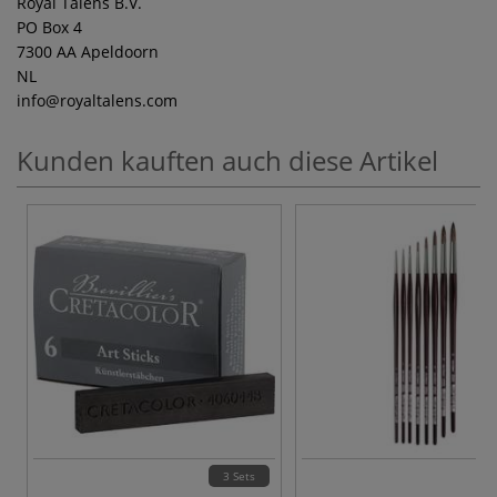
Royal Talens B.V.
PO Box 4
7300 AA Apeldoorn
NL
info
@royaltalens.com
Kunden kauften auch diese Artikel
3 Sets
8 