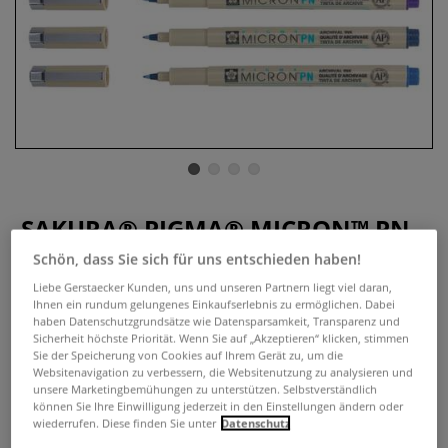
SAKURA® PIGMA® MICRON™ PN
Everyday Pen, einzeln
Schön, dass Sie sich für uns entschieden haben!
Liebe Gerstaecker Kunden, uns und unseren Partnern liegt viel daran,
3 Bewertungen
Ihnen ein rundum gelungenes Einkaufserlebnis zu ermöglichen. Dabei
haben Datenschutzgrundsätze wie Datensparsamkeit, Transparenz und
Der besonders glatte Tintenfluss zeichnet ihn perfekt für
Sicherheit höchste Priorität. Wenn Sie auf „Akzeptieren“ klicken, stimmen
Notizen, Schreib- und Schularbeiten, Bullet Journaling,
Sie der Speicherung von Cookies auf Ihrem Gerät zu, um die
Websitenavigation zu verbessern, die Websitenutzung zu analysieren und
Handlettering, Mind-Mapping und Skizzen aus. Für Links-
unsere Marketingbemühungen zu unterstützen. Selbstverständlich
sowie Rechtshänder. 0,4 mm - 0,5 mm Strichstärke, je nach
können Sie Ihre Einwilligung jederzeit in den Einstellungen ändern oder
Handschrift.
Mehr
wiederrufen. Diese finden Sie unter
Datenschutz