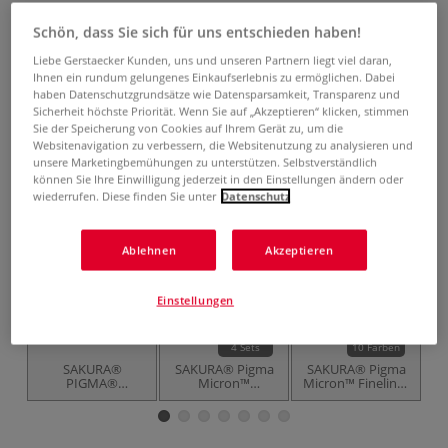
4,65 €
Schön, dass Sie sich für uns entschieden haben!
inklusive 19% bzw. 7% MwSt,
Liebe Gerstaecker Kunden, uns und unseren Partnern liegt viel daran,
ggf. zuzüglich
Versandkosten
.
Ihnen ein rundum gelungenes Einkaufserlebnis zu ermöglichen. Dabei
haben Datenschutzgrundsätze wie Datensparsamkeit, Transparenz und
Sicherheit höchste Priorität. Wenn Sie auf „Akzeptieren“ klicken, stimmen
Produkt bestellen
Sie der Speicherung von Cookies auf Ihrem Gerät zu, um die
Websitenavigation zu verbessern, die Websitenutzung zu analysieren und
Das könnte Sie auch interessieren
unsere Marketingbemühungen zu unterstützen. Selbstverständlich
können Sie Ihre Einwilligung jederzeit in den Einstellungen ändern oder
wiederrufen. Diese finden Sie unter
Datenschutz
Ablehnen
Akzeptieren
Einstellungen
4 Sets
10 Farben
SAKURA®
SAKURA® Pigma
SAKURA® Pigma
S
PIGMA®
Micron™
Micron™ Fineliner
Mi
Calligrapher-Set
Fineliner-Sets,
0,2 mm, einzeln
0
Grautöne