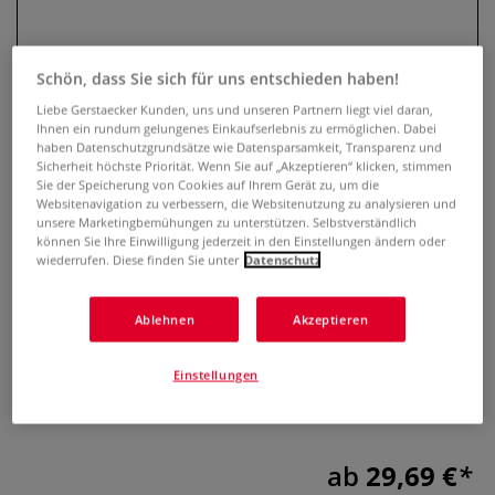
Schön, dass Sie sich für uns entschieden haben!
Liebe Gerstaecker Kunden, uns und unseren Partnern liegt viel daran,
Ihnen ein rundum gelungenes Einkaufserlebnis zu ermöglichen. Dabei
haben Datenschutzgrundsätze wie Datensparsamkeit, Transparenz und
Sicherheit höchste Priorität. Wenn Sie auf „Akzeptieren“ klicken, stimmen
Sie der Speicherung von Cookies auf Ihrem Gerät zu, um die
Websitenavigation zu verbessern, die Websitenutzung zu analysieren und
unsere Marketingbemühungen zu unterstützen. Selbstverständlich
können Sie Ihre Einwilligung jederzeit in den Einstellungen ändern oder
PFEIL Schnitzbeitel stark
wiederrufen. Diese finden Sie unter
Datenschutz
abgekröpft, Stich 9a
Ablehnen
Akzeptieren
0 Bewertungen
Der pfeil Hohlbeitel Stich 9a bietet mit seiner tiefen
Einstellungen
Hohlkehle und dem ergonomischen Eschenholzgriff präzise
Kontrolle für detaillierte Holzschnitzarbeiten.
Mehr
ab
29,69 €