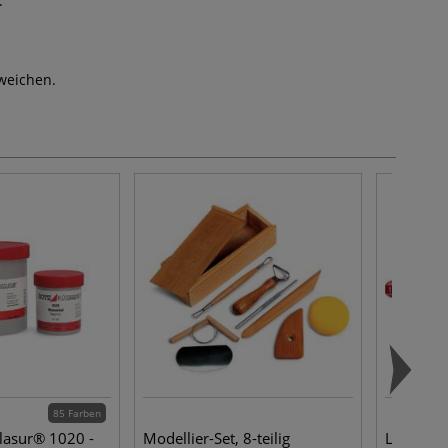
.
weichen.
85 Farben
lasur® 1020 -
Modellier-Set, 8-teilig
LAMY abc