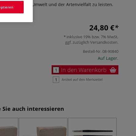
 Schutz unserer Umwelt und der Artenvielfalt zu leisten.
eptieren
24,80 €
inklusive 19% bzw. 7% MwSt,
ggf. zuzüglich
Versandkosten
.
Bestell-Nr.
08-90840
Auf Lager.
In den Warenkorb
Artikel auf den Merkzettel
 Sie auch interessieren