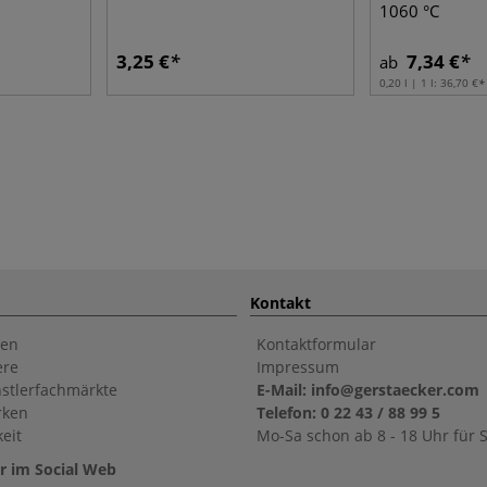
1060 °C
3,25 €
7,34 €
ab
0,20 l | 1 l:
36,70 €
Kontakt
en
Kontaktformular
ere
Impressum
stlerfachmärkte
E-Mail: info@gerstaecker.com
rken
Telefon: 0 22 43 / 88 99 5
eit
Mo-Sa schon ab 8 - 18 Uhr für S
r im Social Web