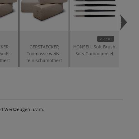
2 Pinsel
CKER
GERSTAECKER
HONSELL Soft Brush
GER
eiß -
Tonmasse weiß -
Sets Gummipinsel
Tö
tiert
fein schamottiert
nd Werkzeugen u.v.m.