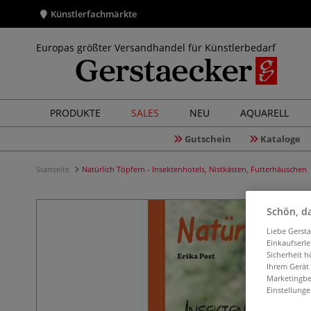
Künstlerfachmärkte
Europas größter Versandhandel für Künstlerbedarf
PRODUKTE
SALES
NEU
AQUARELL
Gutschein
Kataloge
Startseite
Natürlich Töpfern - Insektenhotels, Nistkästen, Futterhäuschen
Schön, da
Liebe Gerst
Einkaufserl
Sicherheit h
Ihrem Gerät
Marketingbe
Einstellunge