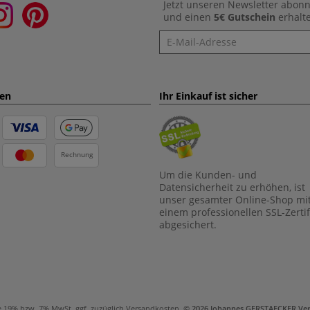
Jetzt unseren Newsletter abon
und einen
5€ Gutschein
erhalt
Newsletter
ten
Ihr Einkauf ist sicher
Rechnung
Um die Kunden- und
Datensicherheit zu erhöhen, ist
unser gesamter Online-Shop mi
einem professionellen SSL-Zertif
abgesichert.
e 19% bzw. 7% MwSt, ggf. zuzüglich
Versandkosten
.
© 2026 Johannes GERSTAECKER Ve