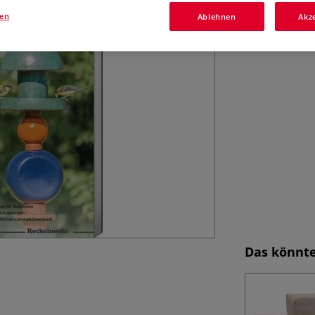
kleinen Teil zum
gen
Ablehnen
Akz
Mehr
Das könnte