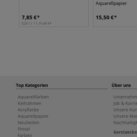
Aquarellpapier
7,85 €
15,50 €
0,25 l | 1 l:
31,40 €
Top Kategorien
Über uns
Aquarellfarben
Unternehm
Keilrahmen
Job & Karri
Acrylfarbe
Unsere Kün
Aquarellpapier
Unsere Ma
Neuheiten
Nachhaltigk
Pinsel
Gerstaecke
Farben