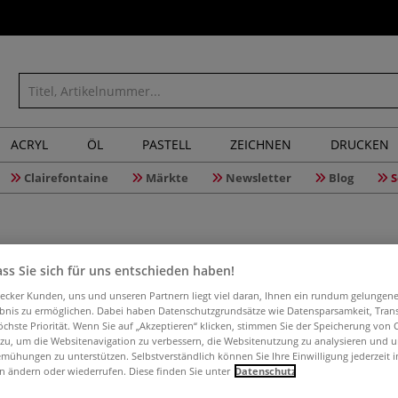
ACRYL
ÖL
PASTELL
ZEICHNEN
DRUCKEN
Clairefontaine
Märkte
Newsletter
Blog
S
ss Sie sich für uns entschieden haben!
Natürlich
Nistkäst
aecker Kunden, uns und unseren Partnern liegt viel daran, Ihnen ein rundum gelungen
ebnis zu ermöglichen. Dabei haben Datenschutzgrundsätze wie Datensparsamkeit, Tra
öchste Priorität. Wenn Sie auf „Akzeptieren“ klicken, stimmen Sie der Speicherung von 
 zu, um die Websitenavigation zu verbessern, die Websitenutzung zu analysieren und 
mühungen zu unterstützen. Selbstverständlich können Sie Ihre Einwilligung jederzeit 
24 Projekte mit 
n ändern oder wiederrufen. Diese finden Sie unter
Datenschutz
als neues Yoga 