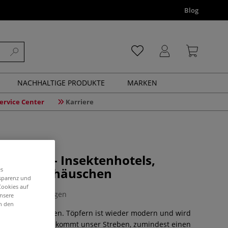
Blog
NACHHALTIGE PRODUKTE
MARKEN
ervice Center
Karriere
 Töpfern - Insektenhotels,
en, Futterhäuschen
es
nsparenz und
Cookies auf
0 Bewertungen
unsere
in den
über 50 Variationen. Töpfern ist wieder modern und wird
bezeichnet. Dazu kommt unser Streben, zumindest einen