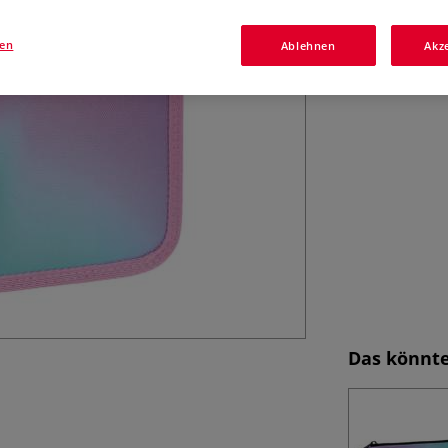
3-Fach-Mäppchen 
Robust aus Ripst
gen
komplett ausgesta
Ablehnen
Akz
mehr.
Mehr
Das könnte