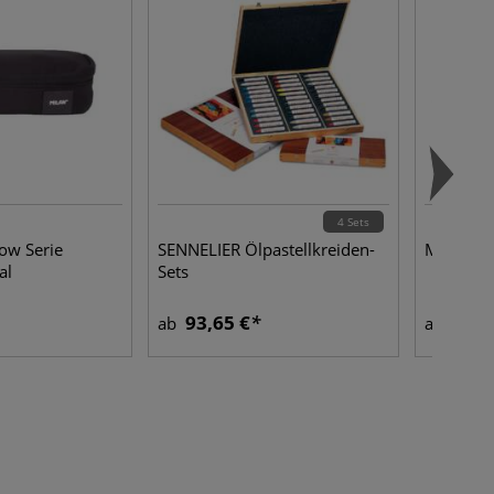
4 Sets
w Serie
SENNELIER Ölpastellkreiden-
Metallkl
al
Sets
93,65 €
0,98
ab
ab