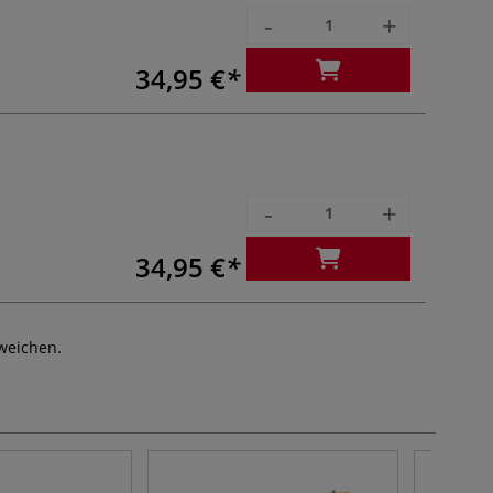
-
+
34,95 €
-
+
34,95 €
weichen.