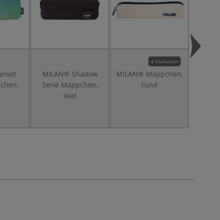
4 Varianten
unset
MILAN® Shadow
MILAN® Mäppchen,
MILAN
chen,
Serie Mäppchen,
rund
recht
oval
Reißv