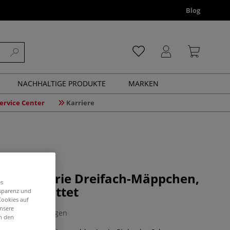
Blog
NACHHALTIGE PRODUKTE
MARKEN
ervice Center
Karriere
unset Serie Dreifach-Mäppchen,
es
 ausgestattet
nsparenz und
Cookies auf
unsere
0 Bewertungen
in den