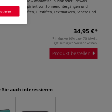
der Sunset Serie – wahlweise in Pink oder Schwarz.
op-Polyester, inspiriert von Sonnenuntergängen und
ttet mit Buntstiften, Filzstiften, Textmarkern, Schere und
eptieren
34,95 €
inklusive 19% bzw. 7% MwSt,
ggf. zuzüglich
Versandkosten
.
Produkt bestellen
 Sie auch interessieren