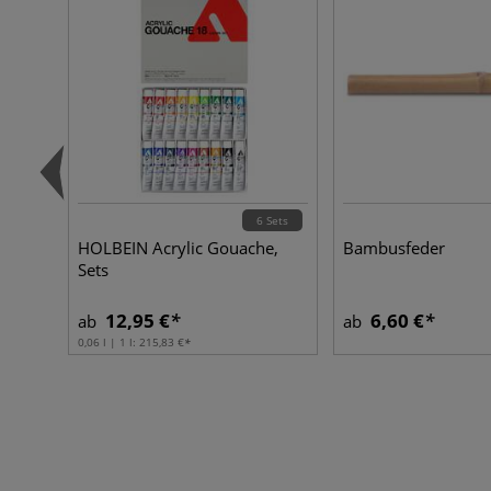
6 Sets
HOLBEIN Acrylic Gouache,
Bambusfeder
Sets
12,95 €
6,60 €
ab
ab
0,06 l | 1 l:
215,83 €