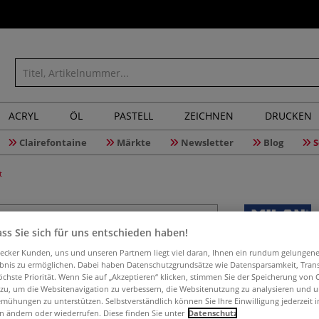
ACRYL
ÖL
PASTELL
ZEICHNEN
DRUCKEN
Clairefontaine
Märkte
Newsletter
Blog
S
t
ss Sie sich für uns entschieden haben!
MILAN® S
aecker Kunden, uns und unseren Partnern liegt viel daran, Ihnen ein rundum gelungen
komplett
ebnis zu ermöglichen. Dabei haben Datenschutzgrundsätze wie Datensparsamkeit, Tra
öchste Priorität. Wenn Sie auf „Akzeptieren“ klicken, stimmen Sie der Speicherung von 
 zu, um die Websitenavigation zu verbessern, die Websitenutzung zu analysieren und 
mühungen zu unterstützen. Selbstverständlich können Sie Ihre Einwilligung jederzeit 
n ändern oder wiederrufen. Diese finden Sie unter
Datenschutz