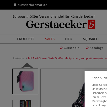
Künstlerfachmärkte
Europas größter Versandhandel für Künstlerbedarf
PRODUKTE
SALES
NEU
AQUARELL
Gutschein
Kataloge
Startseite
MILAN® Sunset Serie Dreifach-Mäppchen, komplett ausgestatte
Schön, da
Liebe Gerst
Einkaufserl
Sicherheit h
Ihrem Gerät
Marketingbe
Einstellunge