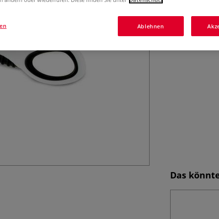
Schule und Haus
gen
Ablehnen
Akz
Das könnte