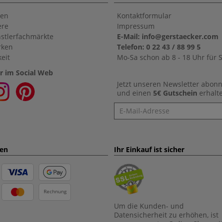
en
Kontaktformular
ere
Impressum
stlerfachmärkte
E-Mail: info@gerstaecker.com
rken
Telefon: 0 22 43 / 88 99 5
eit
Mo-Sa schon ab 8 - 18 Uhr für S
r im Social Web
Jetzt unseren Newsletter abon
und einen
5€ Gutschein
erhalt
Newsletter
ten
Ihr Einkauf ist sicher
Rechnung
Um die Kunden- und
Datensicherheit zu erhöhen, ist