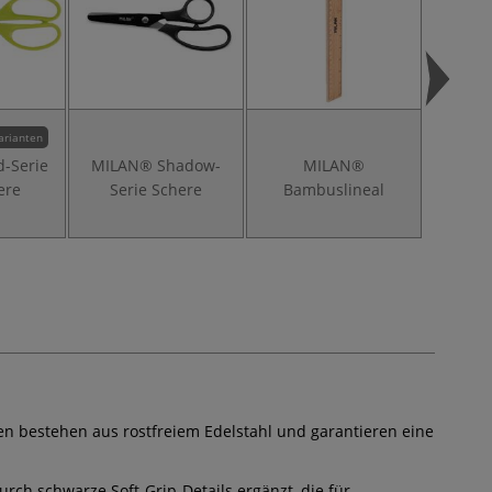
arianten
-Serie
MILAN® Shadow-
MILAN®
MILAN
ere
Serie Schere
Bambuslineal
en bestehen aus rostfreiem Edelstahl und garantieren eine
ch schwarze Soft-Grip-Details ergänzt, die für