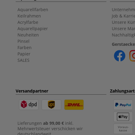
Aquarellfarben
Unternehm
Keilrahmen
Job & Karri
Acrylfarbe
Unsere Kün
Aquarellpapier
Unsere Ma
Neuheiten
Nachhaltigk
Pinsel
Gerstaecke
Farben
Papier
SALES
Versandpartner
Zahlungsar
Lieferungen
ab 99,00 €
inkl.
Voraus-
Mehrwertsteuer verschicken wir
kasse
deutschlandweit