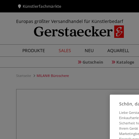
Künstlerfachmärkte
Europas größter Versandhandel für Künstlerbedarf
PRODUKTE
SALES
NEU
AQUARELL
Gutschein
Kataloge
Startseite
MILAN® Büroschere
Schön, da
Liebe Gerst
Einkaufserl
Sicherheit h
Ihrem Gerät
Marketingbe
Einstellunge