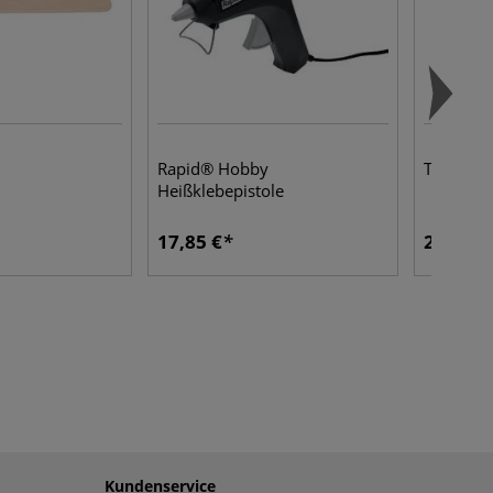
Rapid® Hobby
Transpar
Heißklebepistole
17,85 €
2,25 €
Kundenservice