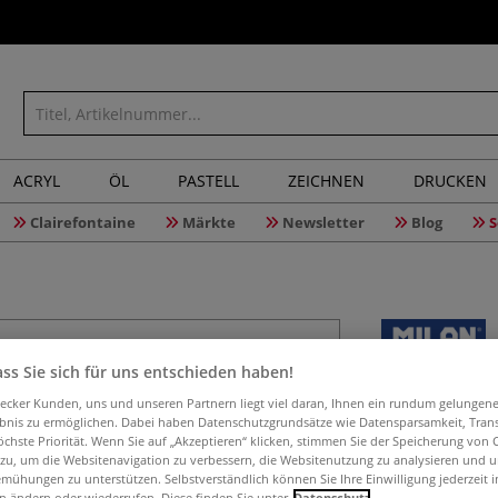
ACRYL
ÖL
PASTELL
ZEICHNEN
DRUCKEN
Clairefontaine
Märkte
Newsletter
Blog
S
ss Sie sich für uns entschieden haben!
MILAN® 
aecker Kunden, uns und unseren Partnern liegt viel daran, Ihnen ein rundum gelungen
ebnis zu ermöglichen. Dabei haben Datenschutzgrundsätze wie Datensparsamkeit, Tra
öchste Priorität. Wenn Sie auf „Akzeptieren“ klicken, stimmen Sie der Speicherung von 
 zu, um die Websitenavigation zu verbessern, die Websitenutzung zu analysieren und 
Büroschere von M
mühungen zu unterstützen. Selbstverständlich können Sie Ihre Einwilligung jederzeit 
ergonomischem Sof
n ändern oder wiederrufen. Diese finden Sie unter
Datenschutz