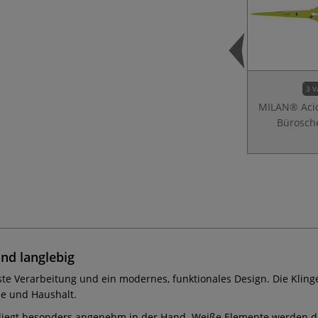
3 V
MILAN® Acid
Bürosch
nd langlebig
te Verarbeitung und ein modernes, funktionales Design. Die Kling
le und Haushalt.
liegt besonders angenehm in der Hand. Weiße Elemente werden dur