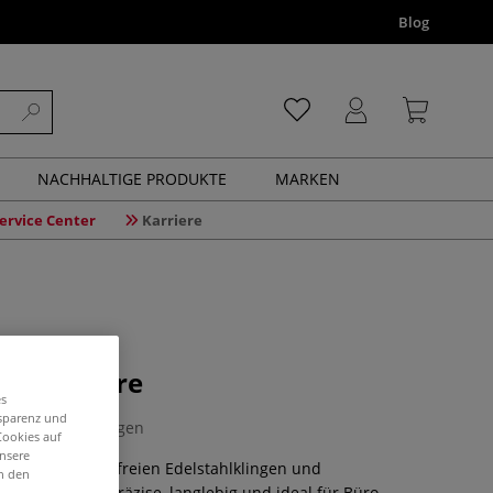
Blog
NACHHALTIGE PRODUKTE
MARKEN
ervice Center
Karriere
Büroschere
es
nsparenz und
0 Bewertungen
Cookies auf
unsere
ILAN® mit rostfreien Edelstahlklingen und
in den
t-Grip-Stiel. Präzise, langlebig und ideal für Büro,