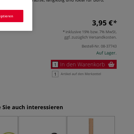
halt.
Mehr
eptieren
3,95 €
inklusive 19% bzw. 7% MwSt,
ggf. zuzüglich
Versandkosten
.
Bestell-Nr.
08-37743
Auf Lager.
In den Warenkorb
Artikel auf den Merkzettel
 Sie auch interessieren