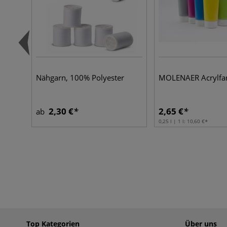
Nähgarn, 100% Polyester
MOLENAER Acrylfa
2,30 €
2,65 €
ab
0,25 l | 1 l:
10,60 €
Top Kategorien
Über uns