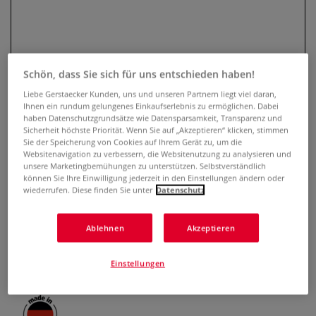
Schön, dass Sie sich für uns entschieden haben!
Liebe Gerstaecker Kunden, uns und unseren Partnern liegt viel daran,
Ihnen ein rundum gelungenes Einkaufserlebnis zu ermöglichen. Dabei
haben Datenschutzgrundsätze wie Datensparsamkeit, Transparenz und
Sicherheit höchste Priorität. Wenn Sie auf „Akzeptieren“ klicken, stimmen
Sie der Speicherung von Cookies auf Ihrem Gerät zu, um die
Websitenavigation zu verbessern, die Websitenutzung zu analysieren und
Mesko Heizkörperpinsel
unsere Marketingbemühungen zu unterstützen. Selbstverständlich
können Sie Ihre Einwilligung jederzeit in den Einstellungen ändern oder
0 Bewertungen
wiederrufen. Diese finden Sie unter
Datenschutz
Der speziell gebogene Flachpinsel eignet sich perfekt für
Ablehnen
Akzeptieren
sämtliche Streicharbeiten an schwer erreichbaren Stellen.
Für optimalen Einsatz auf allen Oberflächen wie z.B. Holz,
Metall und Kunststoff.
Mehr
Einstellungen