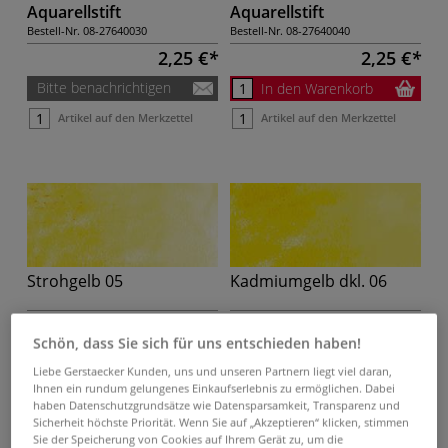
Aquarellstift
Aquarellstift
Bestell-Nr.
08-27640030
Bestell-Nr.
08-27640040
2,25 €
2,25 €
Bitte benachrichtigen
In den Warenkorb
Artikel auf den Merkzettel
Artikel auf den Merkzettel
Strohgelb 05
Kadmiumgelb dkl. 06
050
060
Aquarellstift
Aquarellstift
Schön, dass Sie sich für uns entschieden haben!
Bestell-Nr.
08-27640050
Bestell-Nr.
08-27640060
Liebe Gerstaecker Kunden, uns und unseren Partnern liegt viel daran,
2,25 €
2,25 €
Ihnen ein rundum gelungenes Einkaufserlebnis zu ermöglichen. Dabei
haben Datenschutzgrundsätze wie Datensparsamkeit, Transparenz und
Bitte benachrichtigen
In den Warenkorb
Sicherheit höchste Priorität. Wenn Sie auf „Akzeptieren“ klicken, stimmen
Sie der Speicherung von Cookies auf Ihrem Gerät zu, um die