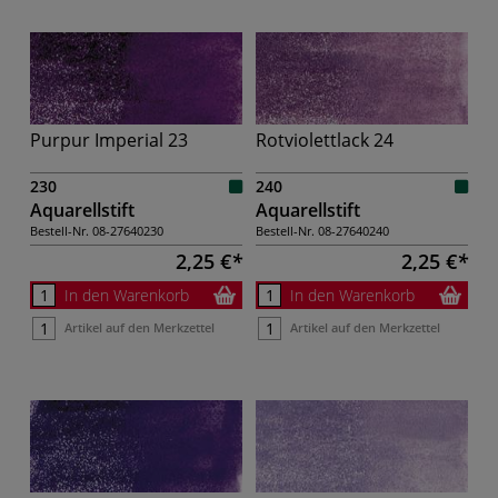
Purpur Imperial 23
Rotviolettlack 24
230
240
Aquarellstift
Aquarellstift
Bestell-Nr.
08-27640230
Bestell-Nr.
08-27640240
2,25 €
2,25 €
In den Warenkorb
In den Warenkorb
Artikel auf den Merkzettel
Artikel auf den Merkzettel