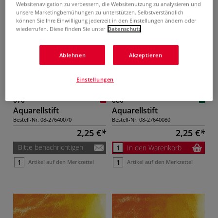
Artikel auf den Merkzettel
Artikel auf den Merkzettel
Websitenavigation zu verbessern, die Websitenutzung zu analysieren und
unsere Marketingbemühungen zu unterstützen. Selbstverständlich
können Sie Ihre Einwilligung jederzeit in den Einstellungen ändern oder
wiederrufen. Diese finden Sie unter
Datenschutz
Ablehnen
Akzeptieren
Neapelgelb 07
Chrom mittel 08
Einstellungen
070
080
Aquarellstift
Aquarellstift
Bestell-Nr.
08-27640070
Bestell-Nr.
08-27640080
2,25 €
2,25 €
Bitte benachrichtigen
In den Warenkorb
Artikel auf den Merkzettel
Artikel auf den Merkzettel