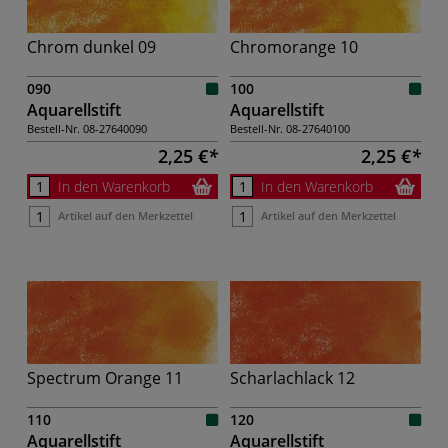
Chrom dunkel 09
Chromorange 10
090
100
Aquarellstift
Aquarellstift
Bestell-Nr.
08-27640090
Bestell-Nr.
08-27640100
2,25 €
2,25 €
In den Warenkorb
In den Warenkorb
Artikel auf den Merkzettel
Artikel auf den Merkzettel
Spectrum Orange 11
Scharlachlack 12
110
120
Aquarellstift
Aquarellstift