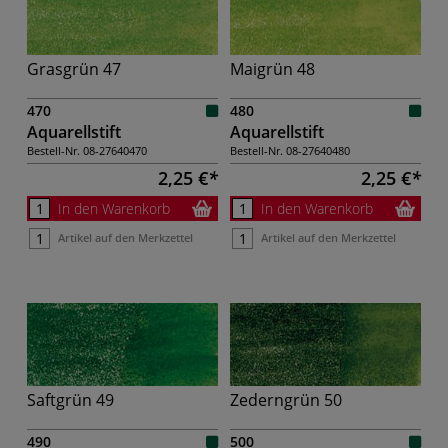
Grasgrün 47
Maigrün 48
470
480
Aquarellstift
Aquarellstift
Bestell-Nr.
08-27640470
Bestell-Nr.
08-27640480
2,25 €
2,25 €
In den Warenkorb
In den Warenkorb
Artikel auf den Merkzettel
Artikel auf den Merkzettel
Saftgrün 49
Zederngrün 50
490
500