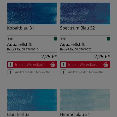
Kobaltblau 31
Spectrum Blau 32
310
320
Aquarellstift
Aquarellstift
Bestell-Nr.
08-27640310
Bestell-Nr.
08-27640320
2,25 €
2,25 €
In den Warenkorb
In den Warenkorb
Artikel auf den Merkzettel
Artikel auf den Merkzettel
Blau hell 33
Himmelblau 34