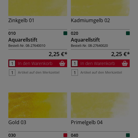
Zinkgelb 01
Kadmiumgelb 02
010
020
Aquarellstift
Aquarellstift
Bestell-Nr.
08-27640010
Bestell-Nr.
08-27640020
2,25 €
2,25 €
In den Warenkorb
In den Warenkorb
Artikel auf den Merkzettel
Artikel auf den Merkzettel
Gold 03
Primelgelb 04
030
040