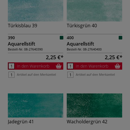
Türkisblau 39
Türkisgrün 40
390
400
Aquarellstift
Aquarellstift
Bestell-Nr.
08-27640390
Bestell-Nr.
08-27640400
2,25 €
2,25 €
In den Warenkorb
In den Warenkorb
Artikel auf den Merkzettel
Artikel auf den Merkzettel
Jadegrün 41
Wacholdergrün 42