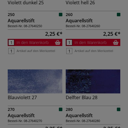
Violett dunkel 25
Violett hell 26
250
260
Aquarellstift
Aquarellstift
Bestell-Nr.
08-27640250
Bestell-Nr.
08-27640260
2,25 €
2,25 €
In den Warenkorb
In den Warenkorb
Artikel auf den Merkzettel
Artikel auf den Merkzettel
Blauviolett 27
Delfter Blau 28
270
280
Aquarellstift
Aquarellstift
Bestell-Nr.
08-27640270
Bestell-Nr.
08-27640280