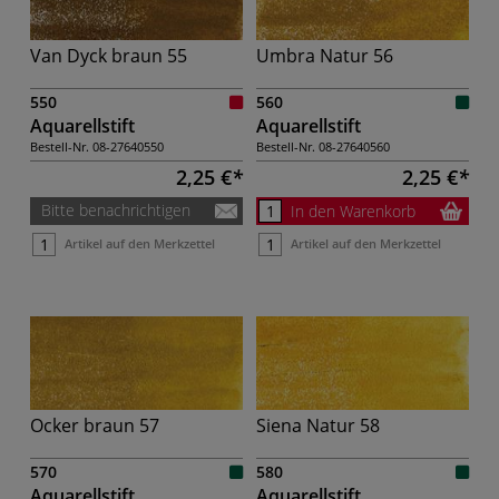
Van Dyck braun 55
Umbra Natur 56
550
560
Aquarellstift
Aquarellstift
Bestell-Nr.
08-27640550
Bestell-Nr.
08-27640560
2,25 €
2,25 €
Bitte benachrichtigen
In den Warenkorb
Artikel auf den Merkzettel
Artikel auf den Merkzettel
Ocker braun 57
Siena Natur 58
570
580
Aquarellstift
Aquarellstift