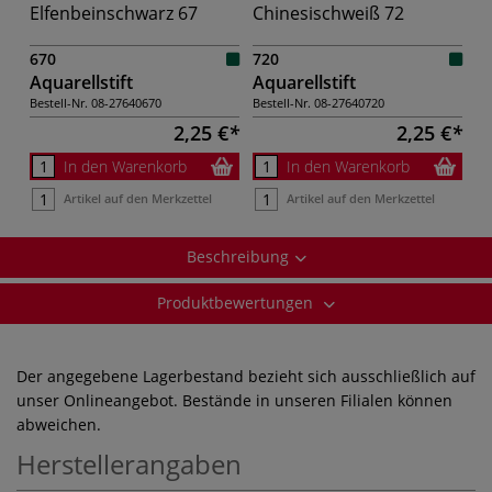
Elfenbeinschwarz 67
Chinesischweiß 72
670
720
Aquarellstift
Aquarellstift
Bestell-Nr.
08-27640670
Bestell-Nr.
08-27640720
2,25 €
2,25 €
In den Warenkorb
In den Warenkorb
Artikel auf den Merkzettel
Artikel auf den Merkzettel
Beschreibung
Produktbewertungen
Der angegebene Lagerbestand bezieht sich ausschließlich auf
unser Onlineangebot. Bestände in unseren Filialen können
abweichen.
Herstellerangaben