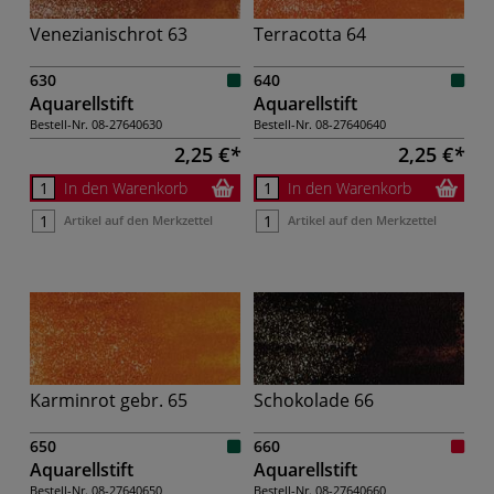
Venezianischrot 63
Terracotta 64
630
640
Aquarellstift
Aquarellstift
Bestell-Nr.
08-27640630
Bestell-Nr.
08-27640640
2,25 €
2,25 €
In den Warenkorb
In den Warenkorb
Artikel auf den Merkzettel
Artikel auf den Merkzettel
Karminrot gebr. 65
Schokolade 66
650
660
Aquarellstift
Aquarellstift
Bestell-Nr.
08-27640650
Bestell-Nr.
08-27640660