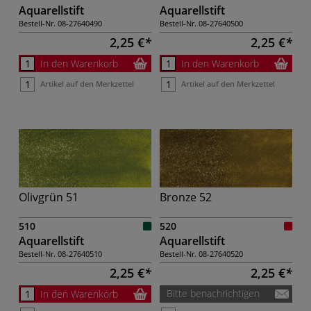
Aquarellstift
Aquarellstift
Bestell-Nr.
08-27640490
Bestell-Nr.
08-27640500
2,25 €
2,25 €
In den Warenkorb
In den Warenkorb
Artikel auf den Merkzettel
Artikel auf den Merkzettel
Olivgrün 51
Bronze 52
510
520
Aquarellstift
Aquarellstift
Bestell-Nr.
08-27640510
Bestell-Nr.
08-27640520
2,25 €
2,25 €
Bitte benachrichtigen
In den Warenkorb