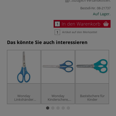
ggf. zuzüglich
Versandkosten
.
Bestell-Nr.
08-21737
Auf Lager.
In den Warenkorb
Artikel auf den Merkzettel
Das könnte Sie auch interessieren
Wonday
Wonday
Bastelschere für
Linkshänder
Kinderschere,
Kinder
Schere Ambi 13
rund, 15 cm