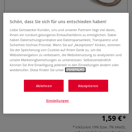
Schön, dass Sie sich für uns entschieden haben!
Liebe Gerstaecker Kunden, uns und unseren Partnern liegt viel daran,
Ihnen ein rundum gelungenes Einkaufserlebnis zu ermöglichen. Dabei
haben Datenschutzgrundsätze wie Datensparsamkeit, Transparenz und
Sicherheit höchste Priorität. Wenn Sie auf „Akzeptieren“ klicken, stimmen
Maped® SMILING PLANET Vivo
Sie der Speicherung von Cookies auf Ihrem Gerät zu, um die
Websitenavigation zu verbessern, die Websitenutzung zu analysieren und
Linkshänder-Scheren
unsere Marketingbemühungen zu unterstützen. Selbstverständlich
können Sie Ihre Einwilligung jederzeit in den Einstellungen ändern oder
wiederrufen. Diese finden Sie unter
Datenschutz
0 Bewertungen
Maped® SMILING PLANET Vivo Linkshänder-Scheren –
Ablehnen
Akzeptieren
nachhaltige Kinderscheren mit ergonomischem Griff und
abgerundeten Edelstahlklingen. Ideal für kleine Hände.
Einstellungen
Mehr
1,59 €
inklusive 19% bzw. 7% MwSt,