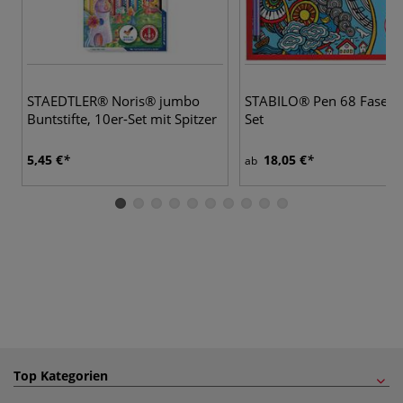
3
STAEDTLER® Noris® jumbo
STABILO® Pen 68 Faserm
Buntstifte, 10er-Set mit Spitzer
Set
5,45 €
18,05 €
ab
Top Kategorien