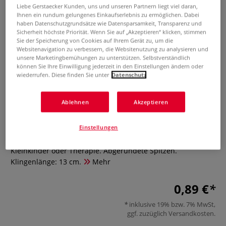
Liebe Gerstaecker Kunden, uns und unseren Partnern liegt viel daran,
Ihnen ein rundum gelungenes Einkaufserlebnis zu ermöglichen. Dabei
haben Datenschutzgrundsätze wie Datensparsamkeit, Transparenz und
Sicherheit höchste Priorität. Wenn Sie auf „Akzeptieren“ klicken, stimmen
Sie der Speicherung von Cookies auf Ihrem Gerät zu, um die
Websitenavigation zu verbessern, die Websitenutzung zu analysieren und
unsere Marketingbemühungen zu unterstützen. Selbstverständlich
können Sie Ihre Einwilligung jederzeit in den Einstellungen ändern oder
wiederrufen. Diese finden Sie unter
Datenschutz
Wonday Therapeutenschere
Ablehnen
Akzeptieren
0 Bewertungen
Einstellungen
Die Wonday Therapeutenschere mit 4-Loch Griff ermöglicht
eine Schneidehilfe durch eine zweite Person. Ideal für
Kleinkinder oder Therapie. Abgerundete Spitzen.
Klingenlänge: 13 cm.
Mehr
0,89 €
inklusive 19% bzw. 7% MwSt,
ggf. zuzüglich
Versandkosten
.