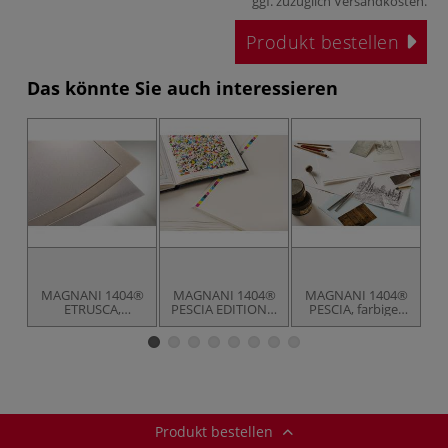
ggf. zuzüglich
Versandkosten
.
Produkt bestellen
Das könnte Sie auch interessieren
MAGNANI 1404®
MAGNANI 1404®
MAGNANI 1404®
ETRUSCA,
PESCIA EDITIONS,
PESCIA, farbiges
naturweiß
Büttenbuchpapier
Büttenbuchpapier
Produkt bestellen