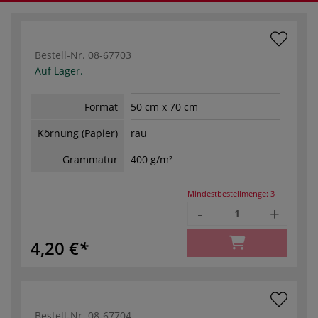
Bestell-Nr.
08-67703
Auf Lager.
Format
50 cm x 70 cm
Körnung (Papier)
rau
Grammatur
400 g/m²
Mindestbestellmenge:
3
-
+
4,20 €
Bestell-Nr.
08-67704