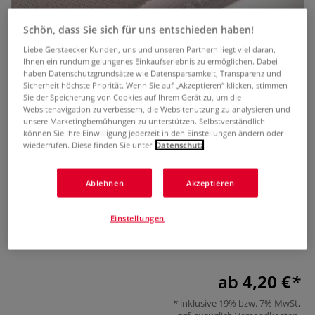
Schön, dass Sie sich für uns entschieden haben!
Liebe Gerstaecker Kunden, uns und unseren Partnern liegt viel daran,
Ihnen ein rundum gelungenes Einkaufserlebnis zu ermöglichen. Dabei
haben Datenschutzgrundsätze wie Datensparsamkeit, Transparenz und
Sicherheit höchste Priorität. Wenn Sie auf „Akzeptieren“ klicken, stimmen
Sie der Speicherung von Cookies auf Ihrem Gerät zu, um die
Websitenavigation zu verbessern, die Websitenutzung zu analysieren und
MAGNANI 1404 CORONA BIANCO,
unsere Marketingbemühungen zu unterstützen. Selbstverständlich
können Sie Ihre Einwilligung jederzeit in den Einstellungen ändern oder
Druckpapier
wiederrufen. Diese finden Sie unter
Datenschutz
0 Bewertungen
Ablehnen
Akzeptieren
MAGNANI CORONA BIANCO ist ideal geeignet für
verschiedene Drucktechniken. Aus 50 % Baumwolle und 50
Einstellungen
% Alpha-Zellulose, raue Oberfläche, 400 g/qm. Erhältlich in
verschiedenen Formaten.
Mehr
ab
4,20 €
inklusive 19% bzw. 7% MwSt,