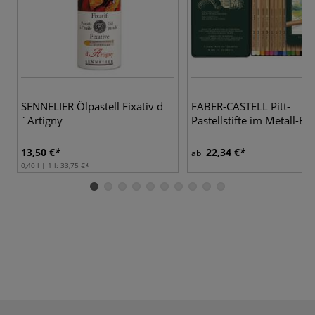
4
SENNELIER Ölpastell Fixativ d
FABER-CASTELL Pitt-
´Artigny
Pastellstifte im Metall-Etu
13,50 €
22,34 €
ab
0,40 l | 1 l:
33,75 €