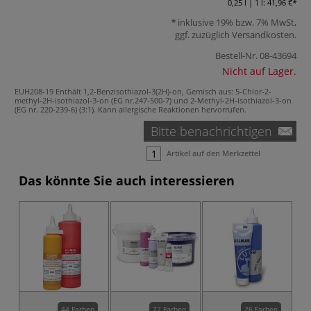
0,25 l | 1 l:
41,96 €
inklusive 19% bzw. 7% MwSt,
ggf. zuzüglich
Versandkosten
.
Bestell-Nr.
08-43694
Nicht auf Lager.
EUH208-19 Enthält 1,2-Benzisothiazol-3(2H)-on, Gemisch aus: 5-Chlor-2-
methyl-2H-isothiazol-3-on (EG nr.247-500-7) und 2-Methyl-2H-isothiazol-3-on
(EG nr. 220-239-6) (3:1). Kann allergische Reaktionen hervorrufen.
Bitte benachrichtigen
Artikel auf den Merkzettel
Das könnte Sie auch interessieren
44 Farben
72 Farben
26 Farben