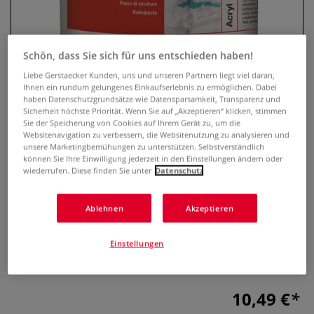
Schön, dass Sie sich für uns entschieden haben!
Liebe Gerstaecker Kunden, uns und unseren Partnern liegt viel daran,
Ihnen ein rundum gelungenes Einkaufserlebnis zu ermöglichen. Dabei
haben Datenschutzgrundsätze wie Datensparsamkeit, Transparenz und
Sicherheit höchste Priorität. Wenn Sie auf „Akzeptieren“ klicken, stimmen
Sie der Speicherung von Cookies auf Ihrem Gerät zu, um die
Websitenavigation zu verbessern, die Websitenutzung zu analysieren und
unsere Marketingbemühungen zu unterstützen. Selbstverständlich
LUKAS Acryl Reliefpaste
können Sie Ihre Einwilligung jederzeit in den Einstellungen ändern oder
wiederrufen. Diese finden Sie unter
Datenschutz
0 Bewertungen
Ablehnen
Akzeptieren
LUKAS Acryl-Reliefpaste ist wasserunlösliche, deckend weiß
auftrocknende, besonders leichte Spachtelmasse. Kann
Einstellungen
Acrylfarben beigemischt oder mit diesen übermalt werden.
250 ml Dose.
Mehr
10,49 €