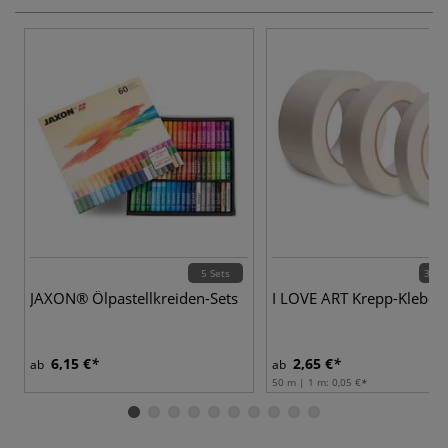
5 Sets
3 Va
JAXON® Ölpastellkreiden-Sets
I LOVE ART Krepp-Klebe
6,15 €
2,65 €
ab
ab
50 m | 1 m:
0,05 €