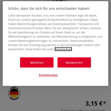
Schön, dass Sie sich für uns entschieden haben!
Liebe Gerstaecker Kunden, uns und unseren Partnern liegt viel daran,
Ihnen ein rundum gelungenes Einkaufserlebnis zu ermöglichen. Dabei
haben Datenschutzgrundsätze wie Datensparsamkeit, Transparenz und
Sicherheit höchste Priorität. Wenn Sie auf „Akzeptieren“ klicken, stimmen
Sie der Speicherung von Cookies auf Ihrem Gerät zu, um die
Websitenavigation zu verbessern, die Websitenutzung zu analysieren und
unsere Marketingbemühungen zu unterstützen. Selbstverständlich
lineo Schulmalpinsel-Set Serie
können Sie Ihre Einwilligung jederzeit in den Einstellungen ändern oder
578, Synthetik
wiederrufen. Diese finden Sie unter
Datenschutz
0 Bewertungen
Ablehnen
Akzeptieren
3-teiliges Schulmalpinsel-Set mit Synthetikbesatz. Ideal für
Kindergarten, Schule und Hobbykünstler.
Mehr
Einstellungen
3,15 €
inklusive 19% bzw. 7% MwSt,