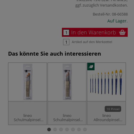
ggf. zuzüglich
Versandkosten
.
Bestell-Nr.
08-66588
Auf Lager.
In den Warenkorb
Artikel auf den Merkzettel
Das könnte Sie auch interessieren
10 Pinsel
lineo
lineo
lineo
Schulmalpinsel-
Schulmalpinsel-
Allroundpinsel
Set Serie 579,
Set Serie 578,
Serie 574,
Synthetik
Synthetik
Synthetik