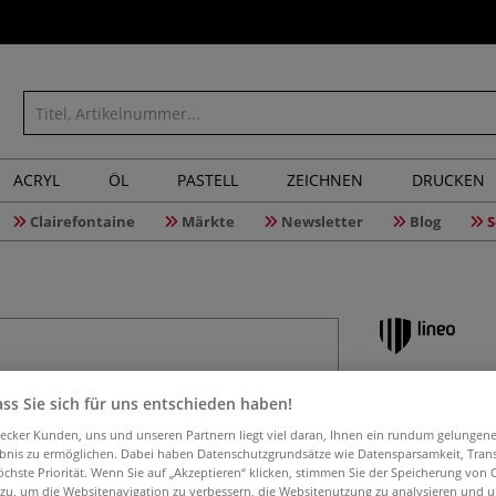
ACRYL
ÖL
PASTELL
ZEICHNEN
DRUCKEN
Clairefontaine
Märkte
Newsletter
Blog
S
lineo Ed
ss Sie sich für uns entschieden haben!
Flachpins
aecker Kunden, uns und unseren Partnern liegt viel daran, Ihnen ein rundum gelungen
ebnis zu ermöglichen. Dabei haben Datenschutzgrundsätze wie Datensparsamkeit, Tra
öchste Priorität. Wenn Sie auf „Akzeptieren“ klicken, stimmen Sie der Speicherung von 
 zu, um die Websitenavigation zu verbessern, die Websitenutzung zu analysieren und 