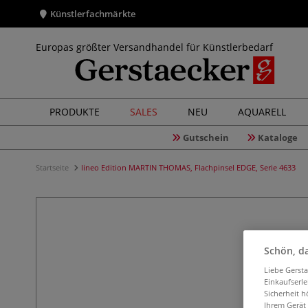
Künstlerfachmärkte
Europas größter Versandhandel für Künstlerbedarf
PRODUKTE
SALES
NEU
AQUARELL
Gutschein
Kataloge
Startseite
lineo Edition MARTIN THOMAS, Flachpinsel EDGE, Serie 4633
Schön, da
Liebe Gerst
Einkaufserl
Sicherheit h
Ihrem Gerät