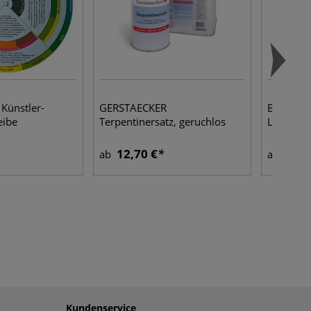
Künstler-
GERSTAECKER
BOB RO
eibe
Terpentinersatz, geruchlos
Landscha
12,70 €
15,9
ab
ab
Kundenservice