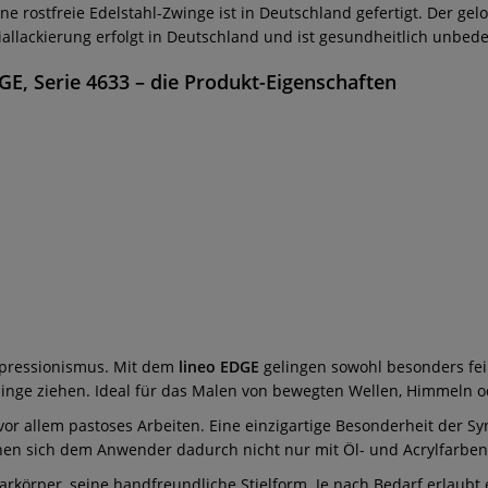
ne rostfreie Edelstahl-Zwinge ist in Deutschland gefertigt. Der ge
iallackierung erfolgt in Deutschland und ist gesundheitlich unbede
E, Serie 4633
– die Produkt-Eigenschaften
xpressionismus. Mit dem
lineo EDGE
gelingen sowohl besonders fei
linge ziehen. Ideal für das Malen von bewegten Wellen, Himmeln o
r allem pastoses Arbeiten. Eine einzigartige Besonderheit der Sy
fnen sich dem Anwender dadurch nicht nur mit Öl- und Acrylfarben
körper, seine handfreundliche Stielform. Je nach Bedarf erlaubt e