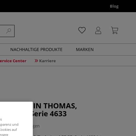
Blog
NACHHALTIGE PRODUKTE
MARKEN
ervice Center
Karriere
ition MARTIN THOMAS,
el EDGE, Serie 4633
es
nsparenz und
0 Bewertungen
Cookies auf
unsere