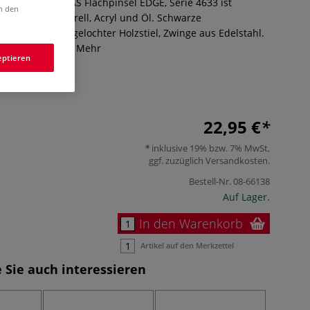
n MARTIN THOMAS Flachpinsel EDGE, Serie 4633 ist
in den
eignet für Aquarell, Acryl und Öl. Schwarze
ergonomischer, gelochter Holzstiel, Zwinge aus Edelstahl.
 Deutschland.
Mehr
eptieren
22,95 €
inklusive 19% bzw. 7% MwSt,
ggf. zuzüglich
Versandkosten
.
Bestell-Nr.
08-66138
Auf Lager.
In den Warenkorb
Artikel auf den Merkzettel
 Sie auch interessieren