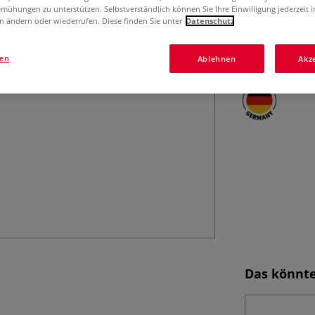
Der lineo Editio
mühungen zu unterstützen. Selbstverständlich können Sie Ihre Einwilligung jederzeit 
ausgezeichnet ge
n ändern oder wiederrufen. Diese finden Sie unter
Datenschutz
Synthetikfasern, 
Handgefertigt in
gen
Ablehnen
Akz
Das könnte