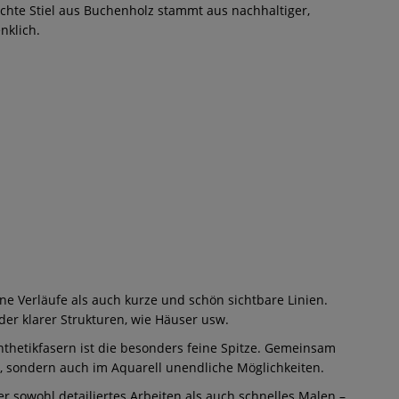
lochte Stiel aus Buchenholz stammt aus nachhaltiger,
nklich.
ne Verläufe als auch kurze und schön sichtbare Linien.
der klarer Strukturen, wie Häuser usw.
nthetikfasern ist die besonders feine Spitze. Gemeinsam
, sondern auch im Aquarell unendliche Möglichkeiten.
r sowohl detailiertes Arbeiten als auch schnelles Malen –