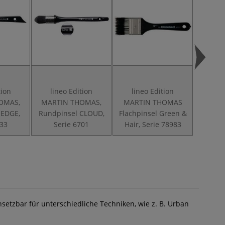
tion
lineo Edition
lineo Edition
lin
OMAS,
MARTIN THOMAS,
MARTIN THOMAS
MART
 EDGE,
Rundpinsel CLOUD,
Flachpinsel Green &
Flachpin
633
Serie 6701
Hair, Serie 78983
Se
nsetzbar für unterschiedliche Techniken, wie z. B. Urban