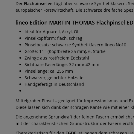
Der
Flachpinsel
verfügt über schwarze Synthetikfasern. Sei
europäischer Forstwirtschaft. Die schwarze dreifache Spez
lineo Edition MARTIN THOMAS Flachpinsel EDG
Ideal für Aquarell, Acryl, Öl
Pinselkopfform: flach, schräg
Pinselbesatz: schwarze Synthetikfasern lineo No10
Größe: 1´´ (Kopfbreite 25 mm), 6. Stärke
Zwinge aus rostfreiem Edelstahl
Sichtbare Faserlänge: 32 mm/ 42 mm
Pinsellänge: ca. 255 mm
Schwarzer, gelochter Holzstiel
Handgefertigt in Deutschland
Mittelgrober Pinsel – geeignet für Impressionismus und E
Diese lassen sich dank der schrägen Kante wie mit einer K
Die angenehme Sprungkraft der feinen Fasern ermöglicht vo
mit der charakteristischen Grundstruktur der Fasern eröf
Charakteristisch für den
EGDE
ist, neben dem schrägen Haar