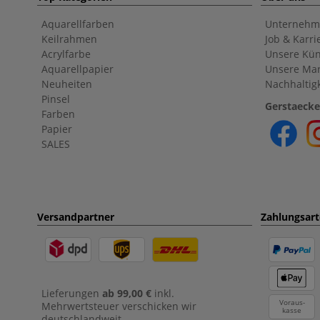
Aquarellfarben
Unternehm
Keilrahmen
Job & Karri
Acrylfarbe
Unsere Kün
Aquarellpapier
Unsere Ma
Neuheiten
Nachhaltigk
Pinsel
Gerstaecke
Farben
Papier
SALES
Versandpartner
Zahlungsar
Lieferungen
ab 99,00 €
inkl.
Voraus-
Mehrwertsteuer verschicken wir
kasse
deutschlandweit