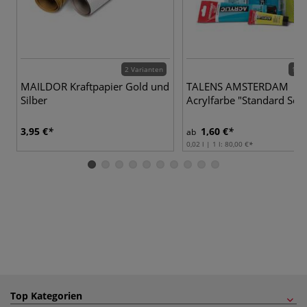
2 Varianten
102 
MAILDOR Kraftpapier Gold und
TALENS AMSTERDAM
Silber
Acrylfarbe "Standard Seri
3,95 €
1,60 €
ab
0,02 l | 1 l:
80,00 €
Top Kategorien