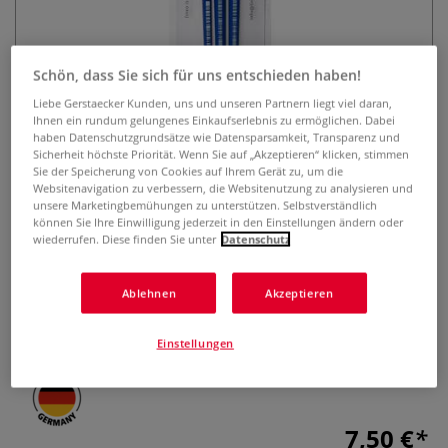
Schön, dass Sie sich für uns entschieden haben!
Liebe Gerstaecker Kunden, uns und unseren Partnern liegt viel daran,
Ihnen ein rundum gelungenes Einkaufserlebnis zu ermöglichen. Dabei
haben Datenschutzgrundsätze wie Datensparsamkeit, Transparenz und
Sicherheit höchste Priorität. Wenn Sie auf „Akzeptieren“ klicken, stimmen
lineo Allroundpinsel-Set Serie 573
Sie der Speicherung von Cookies auf Ihrem Gerät zu, um die
Websitenavigation zu verbessern, die Websitenutzung zu analysieren und
+ 574, Synthetik
unsere Marketingbemühungen zu unterstützen. Selbstverständlich
können Sie Ihre Einwilligung jederzeit in den Einstellungen ändern oder
wiederrufen. Diese finden Sie unter
Datenschutz
0 Bewertungen
Hobbymalpinsel-Set bestehend aus 3 Synthetikpinseln der
Ablehnen
Akzeptieren
Serie 573 und 574. Ideal für Acryl, Deckfarben und
Aquarellmalerei.
Mehr
Einstellungen
7,50 €