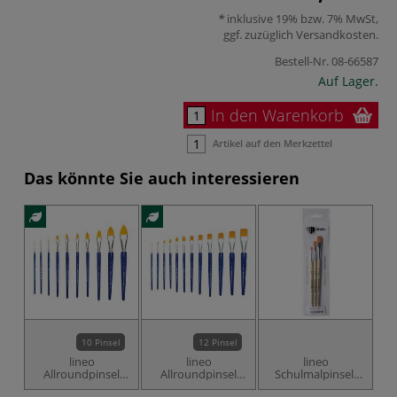
inklusive 19% bzw. 7% MwSt,
ggf. zuzüglich
Versandkosten
.
Bestell-Nr.
08-66587
Auf Lager.
In den Warenkorb
Artikel auf den Merkzettel
Das könnte Sie auch interessieren
10 Pinsel
12 Pinsel
lineo
lineo
lineo
Allroundpinsel
Allroundpinsel
Schulmalpinsel-
S
Serie 574,
Serie 573,
Set Serie 579,