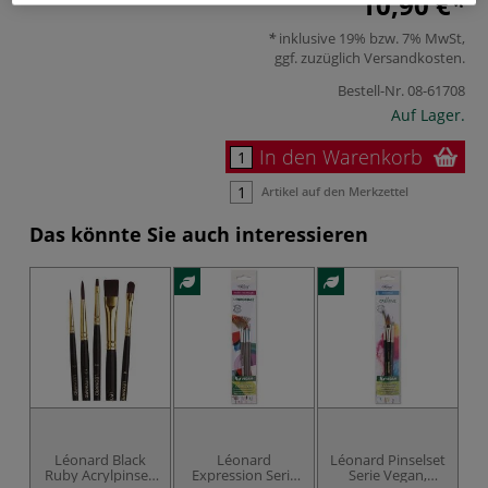
10,90 €
inklusive 19% bzw. 7% MwSt,
ggf. zuzüglich
Versandkosten
.
Bestell-Nr.
08-61708
Auf Lager.
In den Warenkorb
Artikel auf den Merkzettel
Das könnte Sie auch interessieren
Léonard Black
Léonard
Léonard Pinselset
Ruby Acrylpinsel-
Expression Serie
Serie Vegan,