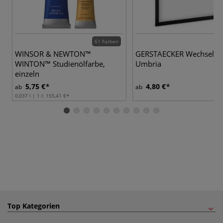
61 Farben
WINSOR & NEWTON™
GERSTAECKER Wechselr
WINTON™ Studienölfarbe,
Umbria
einzeln
5,75 €
4,80 €
ab
ab
0,037 l | 1 l:
155,41 €
Top Kategorien