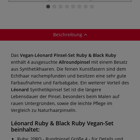
Set, Serie 30
50, vegan
Aquarellpinsel
S
Allroundpinsel
Beschreibung
Das
Vegan-Léonard Pinsel-Set Ruby & Black Ruby
enthält 4 ausgesuchte
Allroundpinsel
mit einem Besatz
aus Synthetikhaaren. Die feinen Kunstfasern sind dem
Echthaar nachempfunden und besitzen eine sehr gute
Farbaufnahme und Farbabgabe. Ein weiterer Vorteil des
Léonard
Synthetikpinsel Set ist die längere
Lebensdauer der Pinsel, besonders beim Malen auf
rauen Untergründen, sowie die leichte Pflege im
Vergleich zu Naturhaarpinseln.
Léonard Ruby & Black Ruby Vegan-Set
beinhaltet:
Ruby: 20RO - Rundpinsel Größe 4 - für Details und