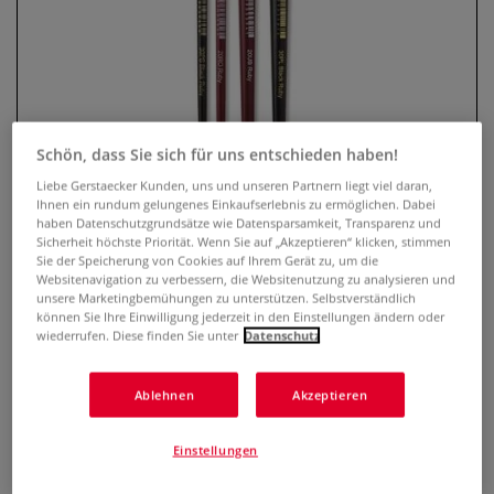
Schön, dass Sie sich für uns entschieden haben!
Liebe Gerstaecker Kunden, uns und unseren Partnern liegt viel daran,
Ihnen ein rundum gelungenes Einkaufserlebnis zu ermöglichen. Dabei
haben Datenschutzgrundsätze wie Datensparsamkeit, Transparenz und
Sicherheit höchste Priorität. Wenn Sie auf „Akzeptieren“ klicken, stimmen
Léonard Pinselset Serie Vegan,
Sie der Speicherung von Cookies auf Ihrem Gerät zu, um die
4er-Set Allroundpinsel
Websitenavigation zu verbessern, die Websitenutzung zu analysieren und
unsere Marketingbemühungen zu unterstützen. Selbstverständlich
können Sie Ihre Einwilligung jederzeit in den Einstellungen ändern oder
2 Bewertungen
wiederrufen. Diese finden Sie unter
Datenschutz
Dieses gemischte Pinselset der Léonard Vegan-Serie enthält
4 Kunstfaserpinsel der Léonard Serien 20-Ruby und 30-
Ablehnen
Akzeptieren
Black Ruby. Ideal für alle traditionellen Maltechniken sowie
modernen Kreationen.
Mehr
Einstellungen